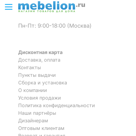
15 390
10 851
р.
р.
Цвет корпуса
клен, металлик
Цвет кромки
металлик
Пн-Пт: 9:00-18:00 (Москва)
Материал
ЛДСП Е1
столешницы
?
Материал корпуса
ЛДСП Е1
Дисконтная карта
Материал кромки
ПВХ
Доставка, оплата
Контакты
?
Тип поверхности
матовый
Пункты выдачи
столешницы
Сборка и установка
Стол офисный Imago СА-4Пр
Стол письменный Домино
О компании
?
Тип поверхности
матовый
СР-132С-130
корпуса
Условия продажи
1 отзыв
Политика конфиденциальности
Наши партнёры
ОСОБЕННОСТИ ПРИМЕНЕНИЯ
12 236
15 057
р.
р.
Дизайнерам
Рекомендуемые
Оптовым клиентам
Кабинет, Офис
помещения
Возврат и гарантия