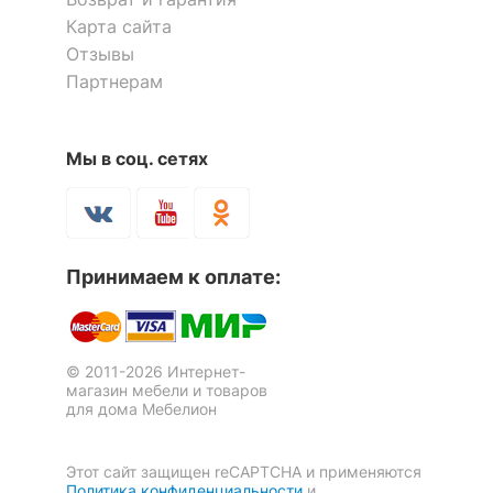
Скрыть
Карта сайта
Угол
левый
Отзывы
Партнерам
Масса брутто, кг
50
Скрыть
Мы в соц. сетях
Принимаем к оплате:
© 2011-2026 Интернет-
магазин мебели и товаров
для дома Мебелион
Этот сайт защищен reCAPTCHA и применяются
Политика конфиденциальности
и