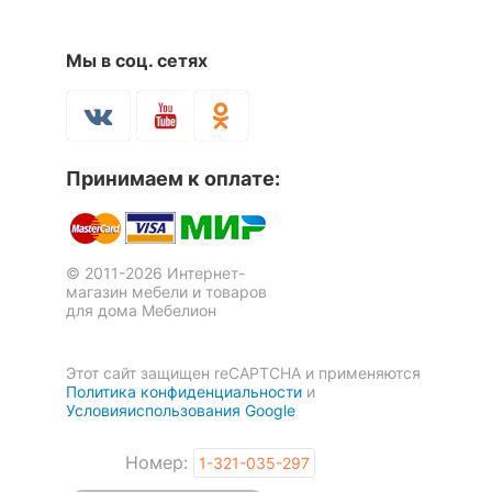
Рекомендуемые
Мы в соц. сетях
Прихожая
помещения
Скрыть
Принимаем к оплате:
Стенка для прихожей
Стенка для прихожей
Мебелайн-12
Классик 10000245
28 015
13 956
р.
р.
© 2011-2026 Интернет-
магазин мебели и товаров
для дома Мебелион
Этот сайт защищен reCAPTCHA и применяются
Политика конфиденциальности
и
Условияиспользования Google
Номер:
1-321-035-297