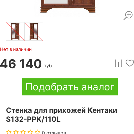
Нет в наличии
46 140
руб.
Подобрать аналог
Стенка для прихожей Кентаки
S132-PPK/110L
0 отзывов