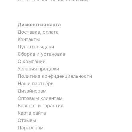
?
Цвет корпуса
каштан
?
Материал фасада
зеркало, МДФ
Дисконтная карта
Доставка, оплата
?
Материал корпуса
ЛДСП Е1, МДФ
Контакты
Пункты выдачи
?
Тип поверхности
зеркальный, матовый
Сборка и установка
фасада
О компании
?
Тип поверхности
Условия продажи
матовый
Стенка для прихожей
Стенка для прихожей
корпуса
Политика конфиденциальности
Мебелайн-4
Вероника К-3
1 отзыв
Наши партнёры
КОМПЛЕКТАЦИЯ
Дизайнерам
28 015
65 869
р.
р.
Оптовым клиентам
Компоненты,
крючки,
Возврат и гарантия
входящие в
1 штанга для вешалок,
Карта сайта
комплект
2 дверцы, 2 полки
Отзывы
Партнерам
ОСОБЕННОСТИ ПРИМЕНЕНИЯ