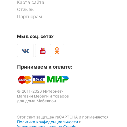
Карта сайта
Отзывы
Скрыть
Партнерам
Мы в соц. сетях
Стеллаж Эльбрус-3
Стеллаж Эльбрус-5
7 отзывов
7 отзывов
Принимаем к оплате:
10 114
15 739
р.
р.
© 2011-2026 Интернет-
магазин мебели и товаров
для дома Мебелион
Этот сайт защищен reCAPTCHA и применяются
Политика конфиденциальности
и
Условияиспользования Google