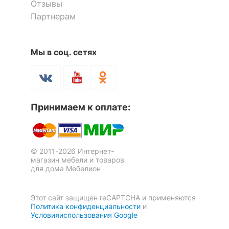
Отзывы
Партнерам
-30
22.03.2021 00:56:59
Скачать инструкцию
%
Зинаида
Мы в соц. сетях
Скрыть
Я рекомендую данный товар
Стеллаж комбинированный
Либерти-52
Принимаем к оплате:
12 397
р.
Полка книжная Мебелеф-4
Стол письменный Berber
© 2011-2026 Интернет-
Принт 09
Скрыть
магазин мебели и товаров
38 753
р.
для дома Мебелион
Оставить коментарий
9 295
27 127
р.
р.
0
0
Этот сайт защищен reCAPTCHA и применяются
Политика конфиденциальности
и
-30
%
Условияиспользования Google
16.03.2021 00:34:15