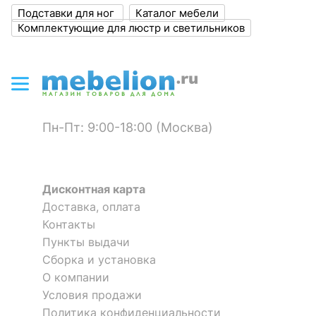
?
Высота, мм
70
Подставки для ног
Каталог мебели
Комплектующие для люстр и светильников
?
Объем упаковки,
0.0615
куб. м
Оставить коментарий
ЦВЕТ И МАТЕРИАЛ
0
0
?
Цвет корпуса
бежевый
Пн-Пт: 9:00-18:00 (Москва)
?
Материал корпуса
брус березовый
клееный
Дисконтная карта
?
Тип поверхности
матовый
Доставка, оплата
корпуса
Контакты
Пункты выдачи
ОСОБЕННОСТИ ПРИМЕНЕНИЯ
Сборка и установка
О компании
Рекомендуемые
Спальня
помещения
Условия продажи
Политика конфиденциальности