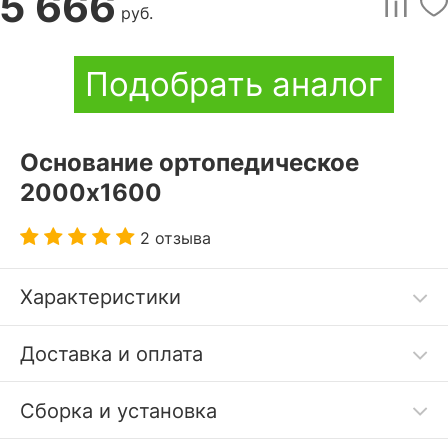
5 666
руб.
Подобрать аналог
Основание ортопедическое
2000x1600
2 отзыва
Характеристики
Основание подходит только к кроватям бренда
Доставка и оплата
НК-Мебель.
Сборка и установка
Код товара
3292575