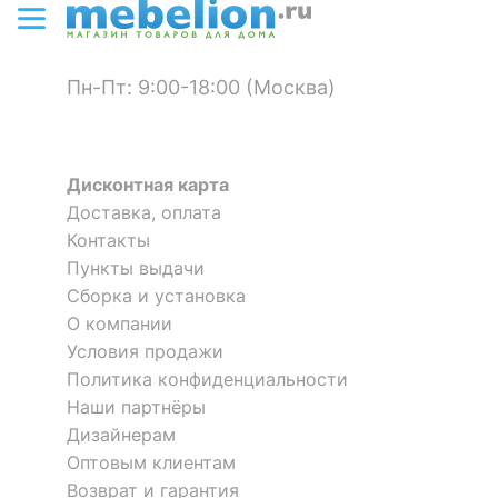
?
Материал корпуса
ДСП, оргалит
?
Пн-Пт: 9:00-18:00 (Москва)
Тип поверхности
матовый
обивки
КОМПЛЕКТАЦИЯ
Дисконтная карта
Доставка, оплата
Приобретается
матрас 2000x1400 мм
Контакты
отдельно
Кровать двуспальная
Кровать двуспальная Парма
Селеста 2000x1600
Нео СП.0418.427.001
Пункты выдачи
Компоненты,
основание
Сборка и установка
151 860
р.
входящие в
ортопедическое,
24 421
45 558
р.
р.
О компании
комплект
подъемный механизм,
Условия продажи
ящик для белья
Политика конфиденциальности
Наши партнёры
Количество ящиков
1
Дизайнерам
Оптовым клиентам
ОСОБЕННОСТИ ПРИМЕНЕНИЯ
Возврат и гарантия