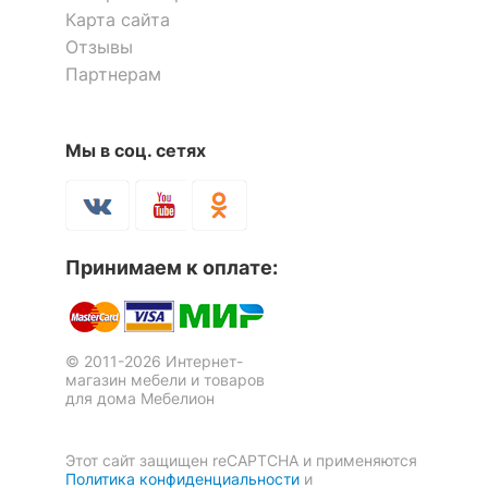
Карта сайта
Рекомендуемые
Спальня
помещения
Отзывы
Партнерам
Масса брутто, кг
71
Кровать двуспальная Betsi
Кровать полутораспальная
Мы в соц. сетях
Скрыть
2000x1600
Селеста с матрасом ГОСТ
4 отзыва
2000x1400
32 533
41 152
р.
р.
Принимаем к оплате:
© 2011-2026 Интернет-
магазин мебели и товаров
для дома Мебелион
Этот сайт защищен reCAPTCHA и применяются
Политика конфиденциальности
и