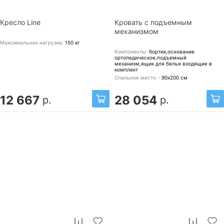
Кресло Line
Кровать с подъемным
механизмом
Максимальная нагрузка:
150
кг
Компоненты:
бортик,основание
ортопедическое,подъемный
механизм,ящик для белья
входящие в
комплект
Спальное место -
90х200
см
12 667
28 054
р.
р.