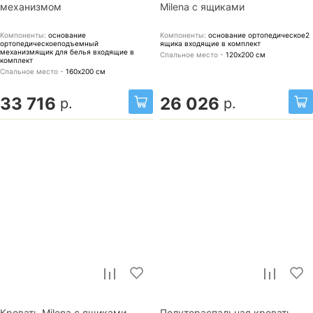
механизмом
Milena с ящиками
Компоненты:
основание
Компоненты:
основание ортопедическое2
ортопедическоеподъемный
ящика
входящие в комплект
механизмящик для белья
входящие в
Спальное место -
120х200
см
комплект
Спальное место -
160х200
см
33 716
26 026
р.
р.
Кровать Milena с ящиками
Полутораспальная кровать