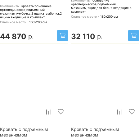
Компоненты:
основание
ортопедическое,подъемный
Компоненты:
кровать:основание
механизм,ящик для белья
входящие в
ортопедическое,подъемный
комплект
механизмтумбочка:2 ящикатумбочка:2
Спальное место -
180х200
см
ящика
входящие в комплект
Спальное место -
160х200
см
44 870
32 110
р.
р.
Кровать с подъемным
Кровать с подъемным
механизмом
механизмом