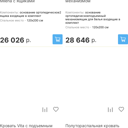
Milena с ящиками
механизмом
Компоненты:
основание ортопедическое2
Компоненты:
основание
ящика
входящие в комплект
ортопедическоеподъемный
механизмящик для белья
входящие в
Спальное место -
120х200
см
комплект
Спальное место -
120х200
см
26 026
28 646
р.
р.
Кровать Vita с подъемным
Полутораспальная кровать