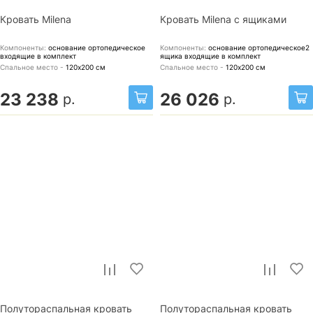
Кровать Milena
Кровать Milena с ящиками
Компоненты:
основание ортопедическое
Компоненты:
основание ортопедическое2
входящие в комплект
ящика
входящие в комплект
Спальное место -
120х200
см
Спальное место -
120х200
см
23 238
26 026
р.
р.
Полутораспальная кровать
Полутораспальная кровать