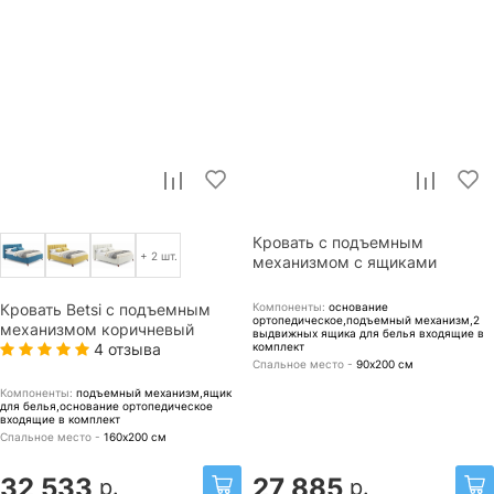
Кровать с подъемным
+ 2 шт.
механизмом с ящиками
Компоненты:
основание
Кровать Betsi с подъемным
ортопедическое,подъемный механизм,2
механизмом коричневый
выдвижных ящика для белья
входящие в
4 отзыва
комплект
Спальное место -
90х200
см
Компоненты:
подъемный механизм,ящик
для белья,основание ортопедическое
входящие в комплект
Спальное место -
160х200
см
32 533
27 885
р.
р.