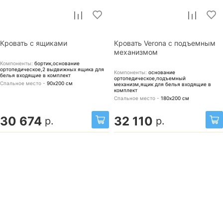
Кровать с ящиками
Кровать Verona с подъемным
механизмом
Компоненты:
бортик,основание
ортопедическое,2 выдвижных ящика для
Компоненты:
основание
белья
входящие в комплект
ортопедическое,подъемный
Спальное место -
90х200
см
механизм,ящик для белья
входящие в
комплект
Спальное место -
180х200
см
30 674
32 110
р.
р.