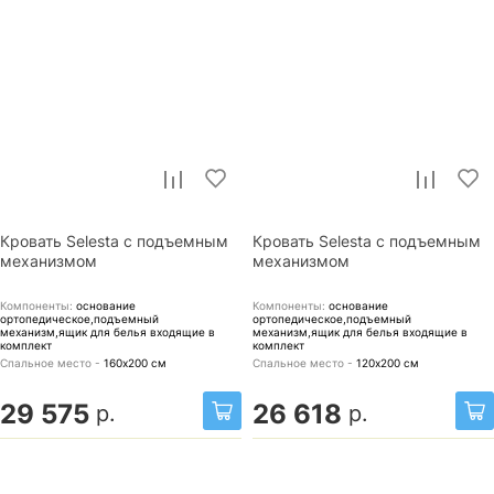
Кровать Selesta с подъемным
Кровать Selesta с подъемным
механизмом
механизмом
Компоненты:
основание
Компоненты:
основание
ортопедическое,подъемный
ортопедическое,подъемный
механизм,ящик для белья
входящие в
механизм,ящик для белья
входящие в
комплект
комплект
Спальное место -
160х200
см
Спальное место -
120х200
см
29 575
26 618
р.
р.