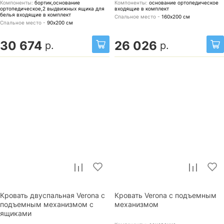
Компоненты:
бортик,основание
Компоненты:
основание ортопедическое
ортопедическое,2 выдвижных ящика для
входящие в комплект
белья
входящие в комплект
Спальное место -
160х200
см
Спальное место -
90х200
см
30 674
26 026
р.
р.
Кровать двуспальная Verona с
Кровать Verona с подъемным
подъемным механизмом с
механизмом
ящиками