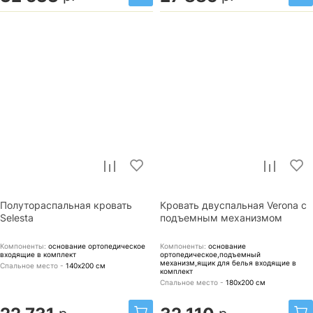
Полутораспальная кровать
Кровать двуспальная Verona с
Selesta
подъемным механизмом
Компоненты:
основание ортопедическое
Компоненты:
основание
входящие в комплект
ортопедическое,подъемный
механизм,ящик для белья
входящие в
Спальное место -
140х200
см
комплект
Спальное место -
180х200
см