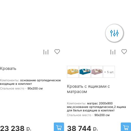
Кровать
+ 5 шт.
Компоненты:
основание ортопедическое
входящие в комплект
Кровать с ящиками с
Спальное место -
90х200
см
матрасом
Компоненты:
матрас 2000x900
мм,основание ортопедическое,2 ящика
для белья
входящие в комплект
Спальное место -
90х200
см
23 238
38 744
р.
р.