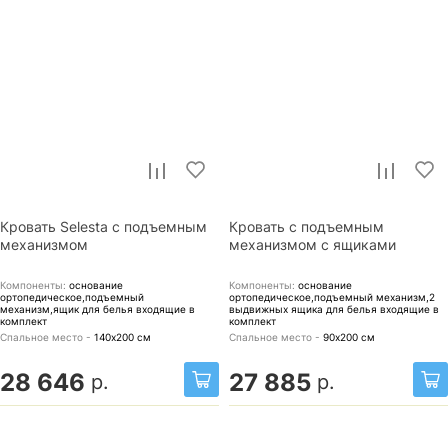
Кровать Selesta с подъемным
Кровать с подъемным
механизмом
механизмом с ящиками
Компоненты:
основание
Компоненты:
основание
ортопедическое,подъемный
ортопедическое,подъемный механизм,2
механизм,ящик для белья
входящие в
выдвижных ящика для белья
входящие в
комплект
комплект
Спальное место -
140х200
см
Спальное место -
90х200
см
28 646
27 885
р.
р.