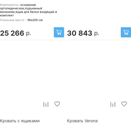
Компоненты:
основание
ортопедическое,подъемный
механизм,ящик для белья
входящие в
комплект
Спальное место -
90х200
см
25 266
30 843
р.
р.
Кровать с ящиками
Кровать Verona