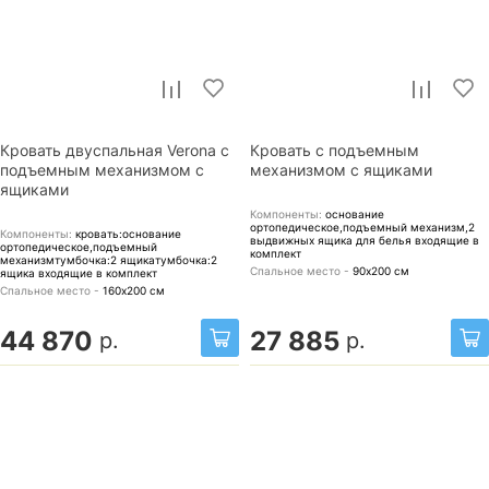
Кровать двуспальная Verona с
Кровать с подъемным
подъемным механизмом с
механизмом с ящиками
ящиками
Компоненты:
основание
ортопедическое,подъемный механизм,2
Компоненты:
кровать:основание
выдвижных ящика для белья
входящие в
ортопедическое,подъемный
комплект
механизмтумбочка:2 ящикатумбочка:2
Спальное место -
90х200
см
ящика
входящие в комплект
Спальное место -
160х200
см
44 870
27 885
р.
р.