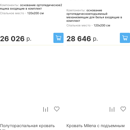
Компоненты:
основание ортопедическое2
ящика
входящие в комплект
Компоненты:
основание
Спальное место -
120х200
см
ортопедическоеподъемный
механизмящик для белья
входящие в
комплект
Спальное место -
120х200
см
26 026
28 646
р.
р.
Полутораспальная кровать
Кровать Milena с подъемным