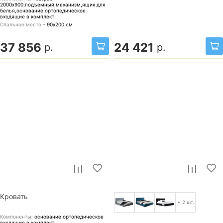
2000x900,подъемный механизм,ящик для
белья,основание ортопедическое
входящие в комплект
Спальное место -
90х200
см
37 856
24 421
р.
р.
Кровать
+ 2 шт.
Компоненты:
основание ортопедическое
входящие в комплект