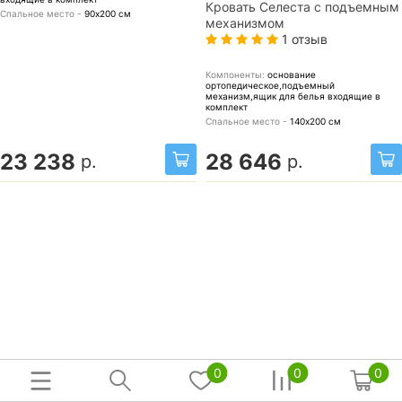
Кровать Селеста с подъемным
Спальное место -
90х200
см
механизмом
1 отзыв
Компоненты:
основание
ортопедическое,подъемный
механизм,ящик для белья
входящие в
комплект
Спальное место -
140х200
см
23 238
28 646
р.
р.
0
0
0