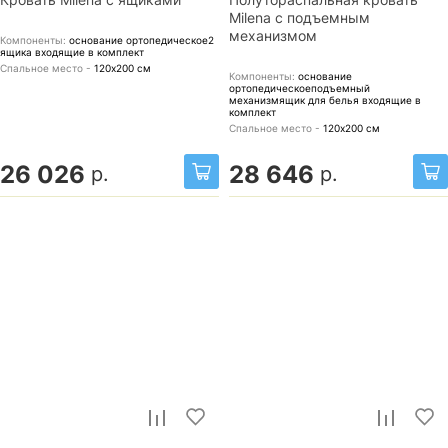
Milena с подъемным
механизмом
Компоненты:
основание ортопедическое2
ящика
входящие в комплект
Спальное место -
120х200
см
Компоненты:
основание
ортопедическоеподъемный
механизмящик для белья
входящие в
комплект
Спальное место -
120х200
см
26 026
28 646
р.
р.