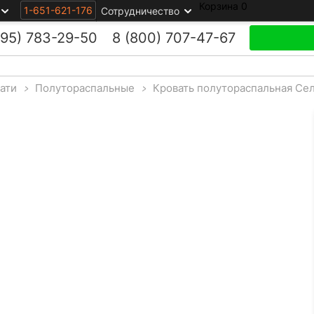
Корзина
0
1-651-621-176
Сотрудничество
495)
783-29-50
8 (800)
707-47-67
ати
>
Полутораспальные
>
Кровать полутораспальная Се