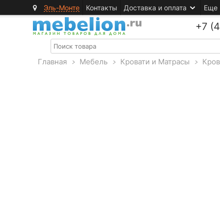
Эль-Монте
Контакты
Доставка и оплата
Еще
+7 (
Главная
>
Мебель
>
Кровати и Матрасы
>
Кров