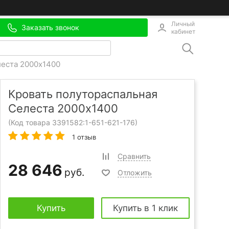
Личный
Заказать звонок
кабинет
леста 2000x1400
Кровать полутораспальная
Селеста 2000x1400
(Код товара 3391582:
1-651-621-176
)
1 отзыв
Сравнить
28 646
руб.
Отложить
Купить
Купить в 1 клик