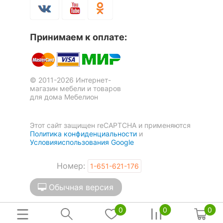
Рекомендуемые
Кровать двуспальная Оливия
Кровать двуспальная Summit
Спальня
помещения
НМ 040.34
НМ 040.71
Принимаем к оплате:
1 отзыв
Масса брутто, кг
109
26 299
44 999
р.
р.
Скрыть
© 2011-2026 Интернет-
магазин мебели и товаров
для дома Мебелион
Скрыть
Этот сайт защищен reCAPTCHA и применяются
Политика конфиденциальности
и
Условияиспользования Google
Номер:
1-651-621-176
Обычная версия
0
0
0