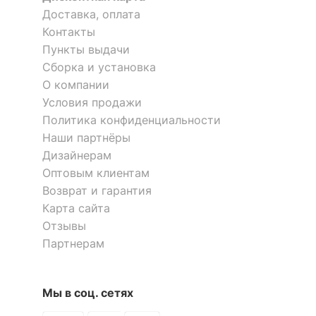
Доставка, оплата
?
Тип поверхности
матовый
Контакты
обивки
Пункты выдачи
?
Тип поверхности
Сборка и установка
матовый
корпуса
О компании
Кровать двуспальная Сохо
Кровать полутораспальная
Условия продажи
32.26-02
Парма Нео СП.0418.426.001
Политика конфиденциальности
КОМПЛЕКТАЦИЯ
144 060
р.
Наши партнёры
29 731
43 218
р.
р.
Приобретается
Дизайнерам
матрас 2000x1600
отдельно
Оптовым клиентам
Возврат и гарантия
Компоненты,
основание
Карта сайта
входящие в
ортопедическое,
комплект
подъемный механизм,
Отзывы
ящик для белья
Партнерам
Количество ящиков
1
Мы в соц. сетях
ОСОБЕННОСТИ ПРИМЕНЕНИЯ