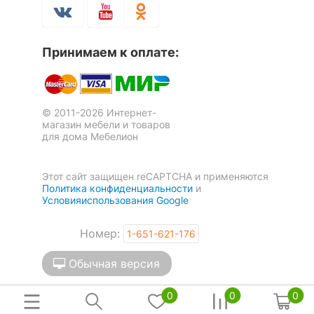
120
нагрузка, кг
Масса брутто, кг
19.6
Принимаем к оплате:
Скрыть
© 2011-2026 Интернет-
Кресло для руководителя
Кресло компьютерное Softy
магазин мебели и товаров
Charm
Lux
для дома Мебелион
5 отзывов
5 отзывов
16 920
16 575
р.
р.
Этот сайт защищен reCAPTCHA и применяются
Политика конфиденциальности
и
Условияиспользования Google
Номер:
1-651-621-176
Обычная версия
0
0
0