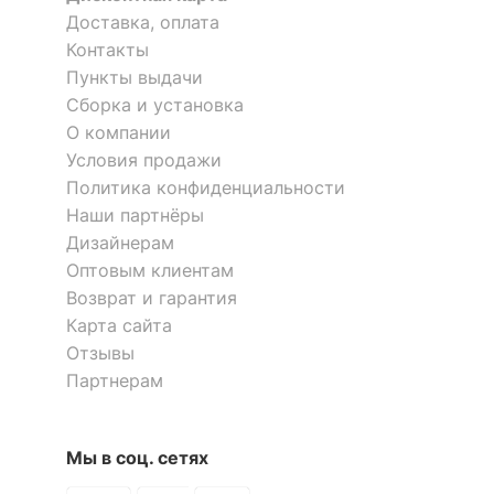
?
Материал корпуса
металл
Доставка, оплата
Контакты
?
Тип поверхности
матовый
обивки
Пункты выдачи
Сборка и установка
?
Тип поверхности
О компании
глянцевый
корпуса
Условия продажи
Политика конфиденциальности
КОМПЛЕКТАЦИЯ
Наши партнёры
Дизайнерам
Кресло компьютерное Самба
Кресло компьютерное York
Компоненты,
колесики,
Оптовым клиентам
8 отзывов
КВ-10-120111-0468
входящие в
подлокотники
5 отзывов
Возврат и гарантия
комплект
Карта сайта
12 350
15 252
р.
р.
Отзывы
ОСОБЕННОСТИ ПРИМЕНЕНИЯ
Партнерам
Рекомендуемые
Кабинет, Офис
помещения
Мы в соц. сетях
?
Максимальная