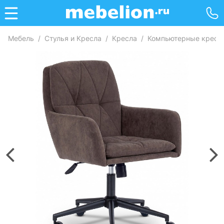
Мебель
/
Стулья и Кресла
/
Кресла
/
Компьютерные кресл