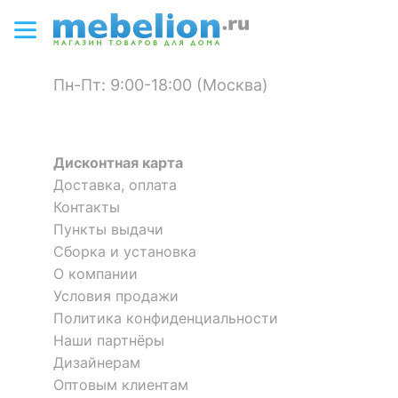
?
Тип поверхности
матовый
корпуса
КОМПЛЕКТАЦИЯ
Пн-Пт: 9:00-18:00 (Москва)
Приобретается
подушка
отдельно
Дисконтная карта
Оставить коментарий
Доставка, оплата
ОСОБЕННОСТИ ПРИМЕНЕНИЯ
Контакты
Кресло-качалка Andrea Relax
0
0
Рекомендуемые
Дача, Бар, Веранда,
Пункты выдачи
Medium
помещения
Гостиная, Кабинет,
Сборка и установка
Кухня, Офис
28 288
О компании
р.
Условия продажи
Масса брутто, кг
15
Политика конфиденциальности
Скрыть
Наши партнёры
Скрыть
Дизайнерам
Оптовым клиентам