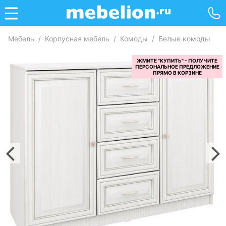
Мебель
/
Корпусная мебель
/
Комоды
/
Белые комоды