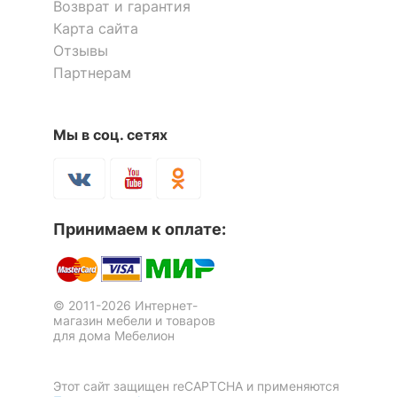
Рекомендуемые
Гостиная, Кабинет,
Возврат и гарантия
помещения
Прихожая, Спальня
Карта сайта
Отзывы
Скрыть
Партнерам
Мы в соц. сетях
Тумбочка Габриэлла 06.34
Комод Т-3р
6 отзывов
5 945
11 540
р.
р.
Принимаем к оплате:
© 2011-2026 Интернет-
магазин мебели и товаров
для дома Мебелион
Этот сайт защищен reCAPTCHA и применяются