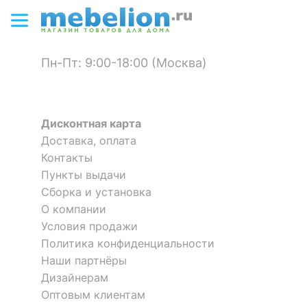
-15 %
?
Материал корпуса
ЛДСП Е1
?
Тип поверхности
матовый
Пн-Пт: 9:00-18:00 (Москва)
фасада
?
Тип поверхности
матовый
корпуса
Дисконтная карта
Доставка, оплата
КОМПЛЕКТАЦИЯ
Контакты
Комод Монблан МБ-37К
Тумба Кентаки KOM 4D2S
Пункты выдачи
5 отзывов
2 отзыва
Компоненты,
2 дверцы, 2 полки, 4
Сборка и установка
входящие в
39 624
р.
ящика
О компании
комплект
39 162
33 680
р.
р.
Условия продажи
Количество ящиков
4
Политика конфиденциальности
Наши партнёры
ОСОБЕННОСТИ ПРИМЕНЕНИЯ
Дизайнерам
Оптовым клиентам