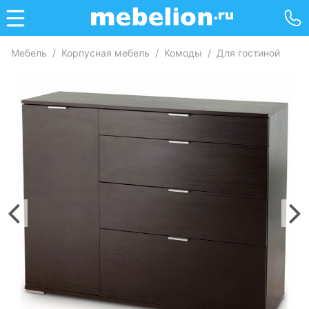
Мебель
/
Корпусная мебель
/
Комоды
/
Для гостиной