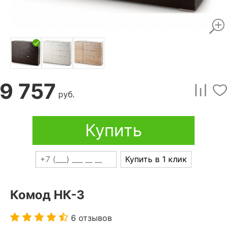
9 757
руб.
Купить
Купить в 1 клик
Комод НК-3
6 отзывов