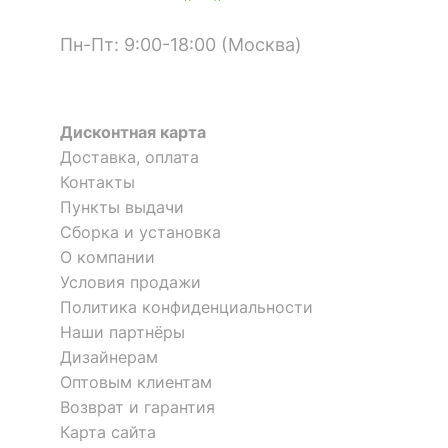
?
Цвет фасада
венге
Пн-Пт: 9:00-18:00 (Москва)
Я рекомендую данный товар
?
Цвет корпуса
венге
Цвет кромки
венге
Дисконтная карта
?
Материал фасада
ЛДСП Е1
Доставка, оплата
Контакты
Комод Оливия НМ 040.35
Комод К-19
?
Материал корпуса
ЛДСП Е1
3 отзыва
Пункты выдачи
Сборка и установка
Материал кромки
ПВХ
Оставить коментарий
20 999
14 379
О компании
р.
р.
?
Тип поверхности
Условия продажи
0
0
матовый
фасада
Политика конфиденциальности
Наши партнёры
?
Тип поверхности
02.11.2021 18:05:26
матовый
Дизайнерам
корпуса
Светлана
Оптовым клиентам
Возврат и гарантия
КОМПЛЕКТАЦИЯ
Достоинства:
Большой и вместительный
Карта сайта