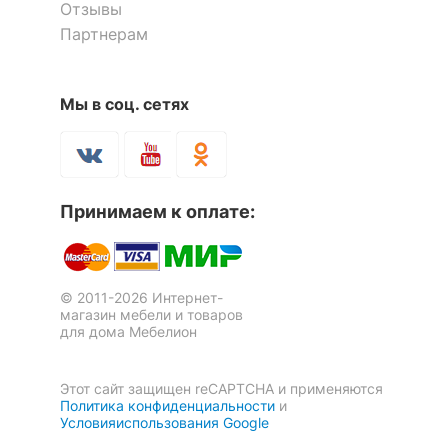
Отзывы
Недостатки:
Резкий запах клея! Детали все
Компоненты,
1 дверца, 2 полки,
грязные пришли, до конца не отмываются. Детали
Партнерам
входящие в
4 ящика
с повреждениями
комплект
Количество ящиков
4
Мы в соц. сетях
Комод Мебелайн-8
Комод Мебелайн-11
2 отзыва
ОСОБЕННОСТИ ПРИМЕНЕНИЯ
18 525
13 845
р.
р.
Рекомендуемые
Гостиная, Кабинет,
Принимаем к оплате:
помещения
Прихожая, Спальня
-38
%
Масса нетто, кг
59
© 2011-2026 Интернет-
магазин мебели и товаров
Скрыть
для дома Мебелион
Этот сайт защищен reCAPTCHA и применяются
Политика конфиденциальности
и
Оставить коментарий
Условияиспользования Google