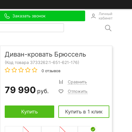
Личный
Заказать звонок
кабинет
Диван-кровать Брюссель
(Код товара 3733262:
1-651-621-176
)
0 отзывов
Сравнить
79 990
руб.
Отложить
Купить
Купить в 1 клик