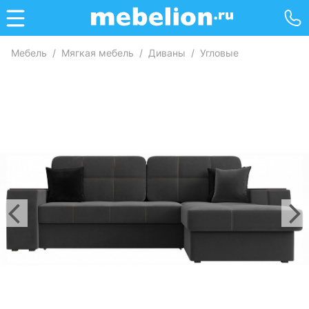
Мебель
/
Мягкая мебель
/
Диваны
/
Угловые