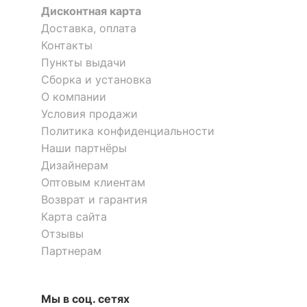
Дисконтная карта
?
Доставка, оплата
Материал обивки
велюр
Контакты
?
Наполнитель
ППУ, ремни
Пункты выдачи
резинотканевые
Сборка и установка
О компании
?
Материал корпуса
ЛДСП Е1
Условия продажи
?
Политика конфиденциальности
Тип поверхности
матовый
обивки
Наши партнёры
Дизайнерам
Оптовым клиентам
ОСОБЕННОСТИ ПРИМЕНЕНИЯ
Возврат и гарантия
Уровень жесткости
низкая
Карта сайта
Отзывы
Рекомендуемые
Гостиная, Кабинет,
Партнерам
помещения
Спальня
Угол
правый
Мы в соц. сетях