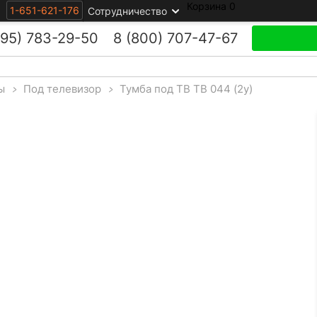
Корзина
0
1-651-621-176
Сотрудничество
495)
783-29-50
8 (800)
707-47-67
ы
>
Под телевизор
>
Тумба под ТВ ТВ 044 (2у)