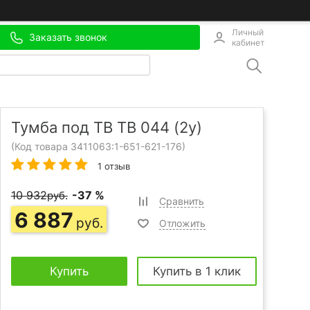
Личный
Заказать звонок
кабинет
Тумба под ТВ ТВ 044 (2у)
(Код товара 3411063:
1-651-621-176
)
1 отзыв
10 932
-37 %
руб.
Сравнить
6 887
руб.
Отложить
Купить
Купить в 1 клик