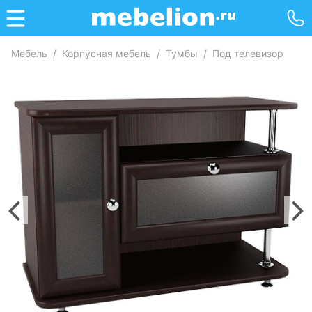
Мебель
/
Корпусная мебель
/
Тумбы
/
Под телевизор