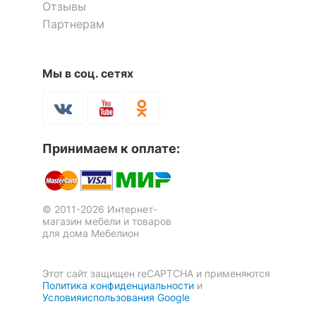
Отзывы
Тумба под ТВ Эксклюзив-7
Партнерам
Скрыть
9 100
р.
Тумба под ТВ Эксклюзив-2
Тумба под ТВ Эксклюзив-5
Мы в соц. сетях
Скрыть
9 100
9 100
р.
р.
Принимаем к оплате:
© 2011-2026 Интернет-
магазин мебели и товаров
для дома Мебелион
Этот сайт защищен reCAPTCHA и применяются
Политика конфиденциальности
и
Условияиспользования Google
Тумба под ТВ Мебелайн-17
Тумба под ТВ Эксклюзив-1