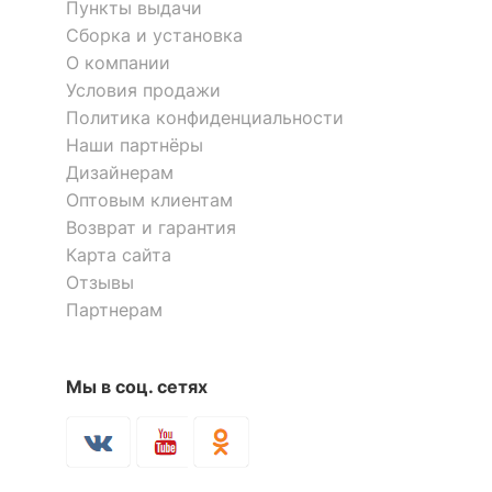
Пункты выдачи
Рекомендуемые
Бар, Гостиная, Кабинет,
Сборка и установка
помещения
Кухня
О компании
Масса брутто, кг
3.75
Условия продажи
Политика конфиденциальности
Наши партнёры
Скрыть
Дизайнерам
Оптовым клиентам
Возврат и гарантия
Карта сайта
Отзывы
Партнерам
Мы в соц. сетях