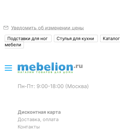
?
Высота, мм
820
Размер упаковки,
500x520x470
мм
Уведомить об изменении цены
?
Объем упаковки,
0.031
Подставки для ног
Стулья для кухни
Каталог
куб. м
мебели
ЦВЕТ И МАТЕРИАЛ
?
Цвет корпуса
бежевый, оливковый
?
Материал корпуса
дерево бука, металл,
Пн-Пт: 9:00-18:00 (Москва)
полимер
?
Тип поверхности
матовый
корпуса
Дисконтная карта
Доставка, оплата
ОСОБЕННОСТИ ПРИМЕНЕНИЯ
Контакты