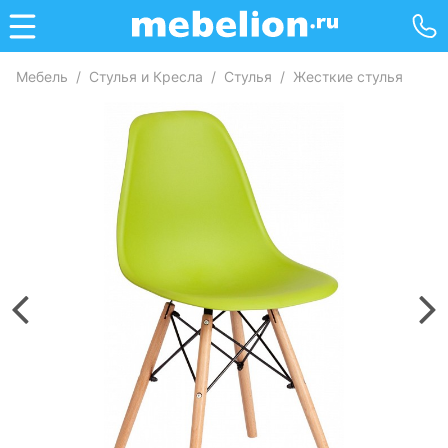
Мебель
/
Стулья и Кресла
/
Стулья
/
Жесткие стулья