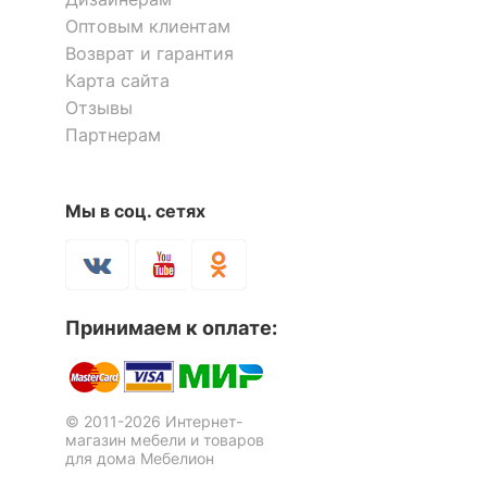
входящие в
1500x750 мм,
Оптовым клиентам
комплект
6 кресел - 590x640x820
Возврат и гарантия
мм
Карта сайта
Отзывы
ОСОБЕННОСТИ ПРИМЕНЕНИЯ
Партнерам
Рекомендуемые
Дача, Бар, Веранда,
помещения
Улица
Мы в соц. сетях
Масса нетто, кг
65
Масса брутто, кг
67
Принимаем к оплате:
Скрыть
© 2011-2026 Интернет-
магазин мебели и товаров
для дома Мебелион