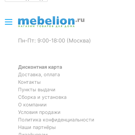
?
Цвет корпуса
соломенный
Материал
стекло закаленное
столешницы
Пн-Пт: 9:00-18:00 (Москва)
?
Материал обивки
полиэстер
?
Материал корпуса
дюралюминий, ротанг
искусственный
Дисконтная карта
Доставка, оплата
?
Тип поверхности
матовый
Контакты
обивки
Пункты выдачи
?
Тип поверхности
Сборка и установка
матовый
корпуса
О компании
Условия продажи
КОМПЛЕКТАЦИЯ
Политика конфиденциальности
Наши партнёры
Компоненты,
стол обеденный -
Дизайнерам