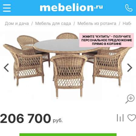
Дом и дача
/
Мебель для сада
/
Мебель из ротанга
/
Набор
206 700
руб.