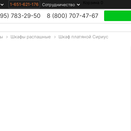
Корзина
0
1-651-621-176
Сотрудничество
495)
783-29-50
8 (800)
707-47-67
ы
>
Шкафы распашные
>
Шкаф платяной Сириус