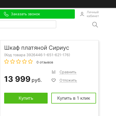
Личный
Заказать звонок
кабинет
Шкаф платяной Сириус
(Код товара 3926446:
1-651-621-176
)
0 отзывов
Сравнить
13 999
руб.
Отложить
Купить
Купить в 1 клик