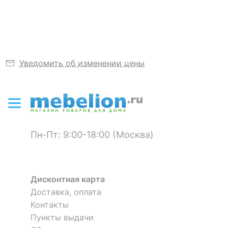
входящие в комплект
50х70, 2 шт, бежевый
70х70, 2 шт, бежевый
Пододеяльник:
160х220, 2 шт,
бежевый
Уведомить об изменении цены
Простыня:
230х250, бежевый
Цвет
бежевый
Тип отделки
наволочки с
Пн-Пт: 9:00-18:00 (Москва)
декоративным кантом
Тема отделки
абстракция, полоска
Дисконтная карта
Упаковка
коробка подарочная
Доставка, оплата
Контакты
Скрыть
Пункты выдачи