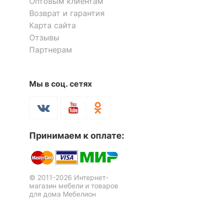
Оптовым клиентам
отдельно
ортопедическое,
Возврат и гарантия
матрас 1900x1600
Карта сайта
Отзывы
ОСОБЕННОСТИ ПРИМЕНЕНИЯ
Партнерам
Рекомендуемые
Спальня
помещения
Мы в соц. сетях
Масса брутто, кг
87.2
Скрыть
Принимаем к оплате:
© 2011-2026 Интернет-
магазин мебели и товаров
для дома Мебелион