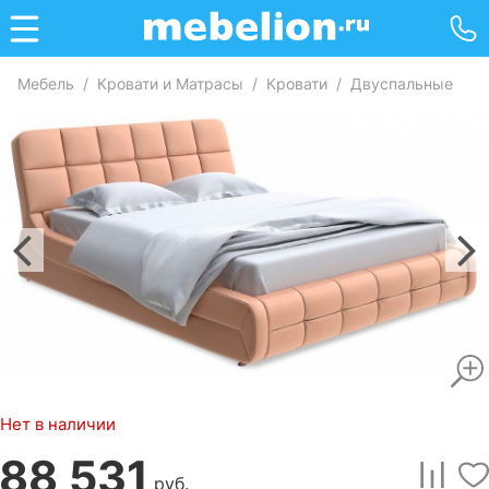
Мебель
/
Кровати и Матрасы
/
Кровати
/
Двуспальные
Нет в наличии
88 531
руб.