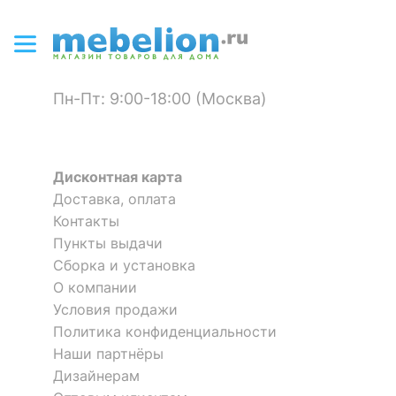
Высота, мм
910
?
Объем упаковки,
1.093
куб. м
Пн-Пт: 9:00-18:00 (Москва)
ЦВЕТ И МАТЕРИАЛ
?
Цвет обивки
латунный перламутр
876
Дисконтная карта
Доставка, оплата
?
Материал обивки
экокожа
Контакты
?
Материал корпуса
ДСП, МДФ
Пункты выдачи
Сборка и установка
?
Тип поверхности
матовый
О компании
обивки
Условия продажи
Политика конфиденциальности
КОМПЛЕКТАЦИЯ
Наши партнёры
Дизайнерам
Приобретается
основание