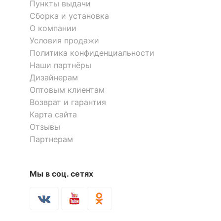
Пункты выдачи
?
Тип поверхности
глянцевый
Сборка и установка
корпуса
О компании
Условия продажи
ОСОБЕННОСТИ ПРИМЕНЕНИЯ
Политика конфиденциальности
Наши партнёры
Рекомендуемые
Кабинет, Офис
Дизайнерам
помещения
Оптовым клиентам
?
Максимальная
Возврат и гарантия
120
нагрузка, кг
Карта сайта
Отзывы
Масса нетто, кг
16
Партнерам
Масса брутто, кг
17.7
Мы в соц. сетях
Скрыть