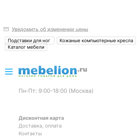
Размер упаковки,
635x830x285
мм
?
Объем упаковки,
0.15021
куб. м
Уведомить об изменении цены
Подставки для ног
Кожаные компьютерные кресла
ЦВЕТ И МАТЕРИАЛ
Каталог мебели
?
Цвет обивки
серый
?
Цвет корпуса
хром
?
Материал обивки
экокожа
Пн-Пт: 9:00-18:00 (Москва)
?
Наполнитель
Вспененный полиуретан
?
Материал корпуса
металл
Дисконтная карта
?
Доставка, оплата
Тип поверхности
матовый
обивки
Контакты