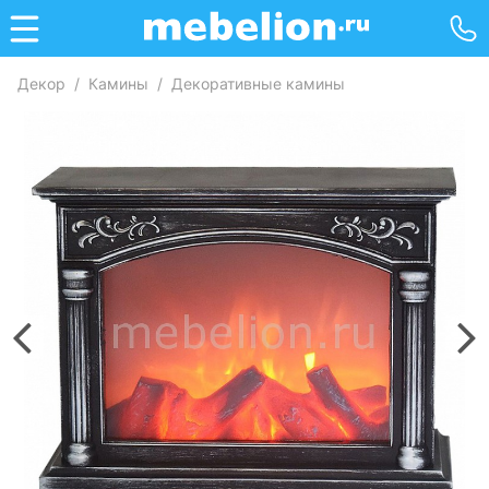
Декор
/
Камины
/
Декоративные камины