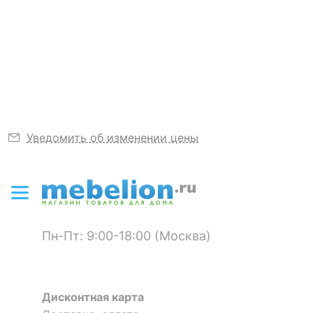
Никто ещё не оставил комментариев к 511-030,
не понравится
станьте первым.
ЦВЕТ И МАТЕРИАЛ
Узнать подробнее
Материал
металл, полимер
Цвет
красный, черный
КОМПЛЕКТАЦИЯ
Уведомить об изменении цены
Необходимые
3 батарейки С
компоненты
Электрокамин настольный
Декоративный камин Лофт
(35.3х12.4х33.7 см) Лаунж
511-034
513-038
Компоненты,
входящие в
нет
Пн-Пт: 9:00-18:00 (Москва)
комплект
4 166
2 365
р.
р.
ДОПОЛНИТЕЛЬНАЯ ИНФОРМАЦИЯ
Дисконтная карта
Гарантия, месяцы
24