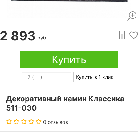
2 893
руб.
Купить
Купить в 1 клик
Декоративный камин Классика
511-030
0 отзывов