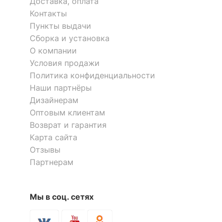
Доставка, оплата
Контакты
Скрыть
Пункты выдачи
Сборка и установка
О компании
Условия продажи
Политика конфиденциальности
Наши партнёры
Электрокамин настольный
Настольные часы
Дизайнерам
(14.7х11.7х25 см) Фьюжн
(14.7х11.7х25 см) Старинные
Оптовым клиентам
511-039
часы 511-021
Возврат и гарантия
1 968
2 497
Карта сайта
р.
р.
Отзывы
Партнерам
Мы в соц. сетях