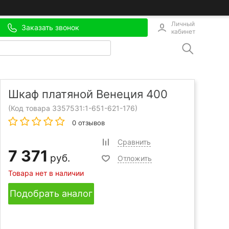
Личный
Заказать звонок
кабинет
Шкаф платяной Венеция 400
(Код товара 3357531:
1-651-621-176
)
0 отзывов
Сравнить
7 371
руб.
Отложить
Товара нет в наличии
Подобрать аналог