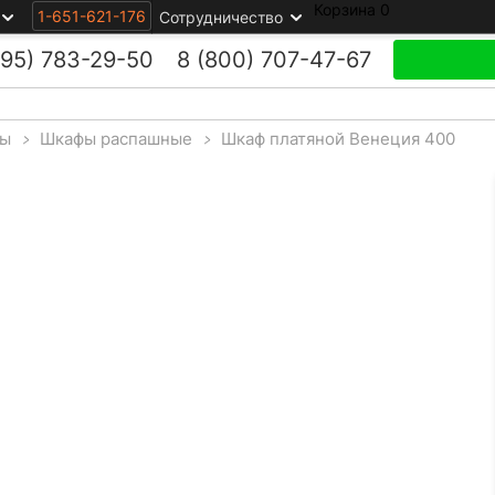
Корзина
0
1-651-621-176
Сотрудничество
495)
783-29-50
8 (800)
707-47-67
ы
>
Шкафы распашные
>
Шкаф платяной Венеция 400