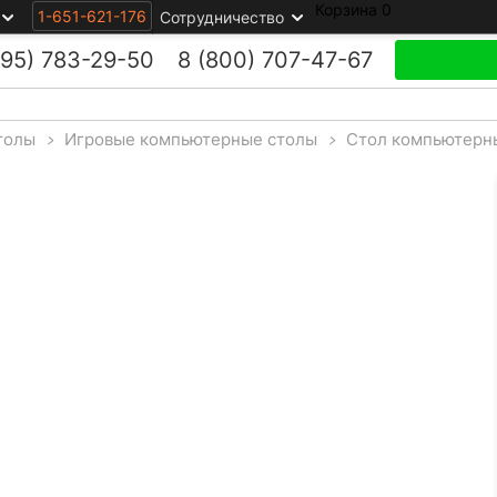
Корзина
0
1-651-621-176
Сотрудничество
495)
783-29-50
8 (800)
707-47-67
толы
>
Игровые компьютерные столы
>
Стол компьютерн