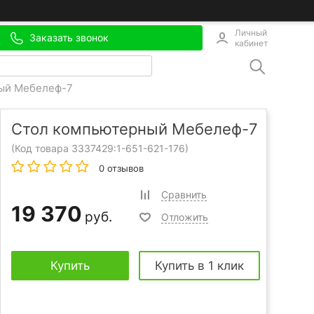
Личный
Заказать звонок
кабинет
ый Мебелеф-7
Стол компьютерный Мебелеф-7
(Код товара 3337429:
1-651-621-176
)
0 отзывов
Сравнить
19 370
руб.
Отложить
Купить
Купить в 1 клик