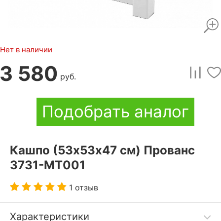
Нет в наличии
3 580
руб.
Подобрать аналог
Кашпо (53х53х47 см) Прованс
3731-МТ001
1 отзыв
Характеристики