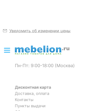
ЦВЕТ И МАТЕРИАЛ
Я рекомендую данный товар
Достоинства:
Аккуратно смотрится
Материал
полимер
Недостатки:
Нет
Цвет
белый
Оставить коментарий
Уведомить об изменении цены
Тип поверхности
матовый
0
0
Скрыть
Пн-Пт: 9:00-18:00 (Москва)
Дисконтная карта
Доставка, оплата
Контакты
Пункты выдачи