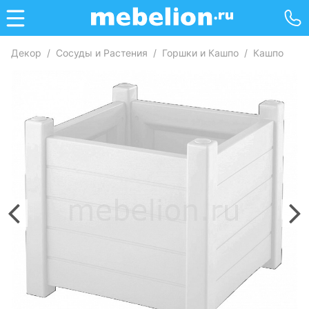
Декор
/
Сосуды и Растения
/
Горшки и Кашпо
/
Кашпо