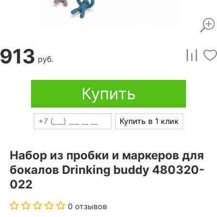
913
руб.
Купить
Купить в 1 клик
Набор из пробки и маркеров для
бокалов Drinking buddy 480320-
022
0 отзывов