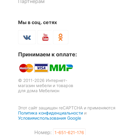
3 отзыва
Партнерам
42 341
р.
49 596
р.
Скрыть
29 639
34 717
р.
р.
-30
%
Мы в соц. сетях
-30
-30
%
%
Принимаем к оплате:
© 2011-2026 Интернет-
магазин мебели и товаров
Тумба комбинированная
для дома Мебелион
Berber Принт 15
74 836
р.
Стол письменный Berber
Тумба Berber Принт 31
52 385
р.
Этот сайт защищен reCAPTCHA и применяются
1 отзыв
Принт 15
Политика конфиденциальности
и
34 666
р.
40 564
р.
Условияиспользования Google
24 266
28 395
р.
р.
Скрыть
Номер:
1-651-621-176