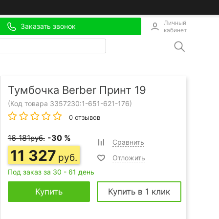
Личный
Заказать звонок
кабинет
Тумбочка Berber Принт 19
(Код товара 3357230:
1-651-621-176
)
0 отзывов
16 181
-30 %
руб.
Сравнить
11 327
руб.
Отложить
Под заказ за 30 - 61 день
Купить
Купить в 1 клик