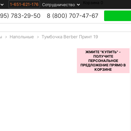
Корзина
0
1-651-621-176
Сотрудничество
495)
783-29-50
8 (800)
707-47-67
ы
>
Напольные
>
Тумбочка Berber Принт 19