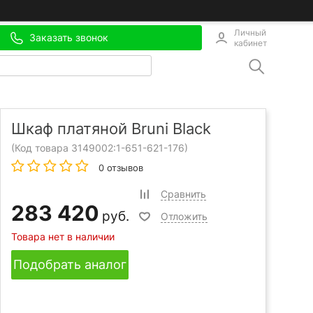
Личный
Заказать звонок
кабинет
Шкаф платяной Bruni Black
(Код товара 3149002:
1-651-621-176
)
0 отзывов
Сравнить
283 420
руб.
Отложить
Товара нет в наличии
Подобрать аналог