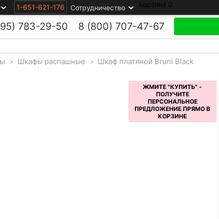
Корзина
0
1-651-621-176
Сотрудничество
495)
783-29-50
8 (800)
707-47-67
ы
>
Шкафы распашные
>
Шкаф платяной Bruni Black