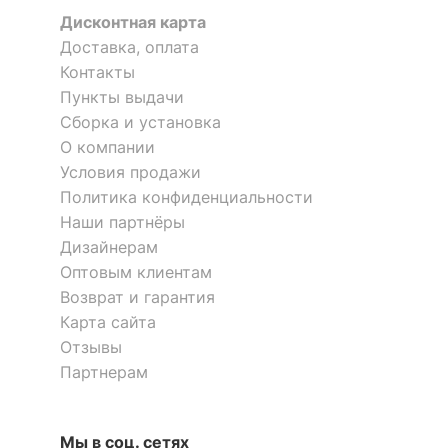
матовый
обивки
Дисконтная карта
Диван-мешок Капитон
Пуф-трансформер Лэнг
Доставка, оплата
КОМПЛЕКТАЦИЯ
Контакты
92 200
17 700
р.
р.
Пункты выдачи
Компоненты,
Сборка и установка
2 подушки
входящие в
декоративные
О компании
комплект
Условия продажи
Политика конфиденциальности
ОСОБЕННОСТИ ПРИМЕНЕНИЯ
Наши партнёры
Дизайнерам
Рекомендуемые
Гостиная
Оптовым клиентам
помещения
Возврат и гарантия
Масса брутто, кг
24
Карта сайта
Отзывы
Партнерам
Скрыть
Диван-мешок Лофт
Диван-кровать Бруклин
52 800
122 460
р.
р.
Мы в соц. сетях