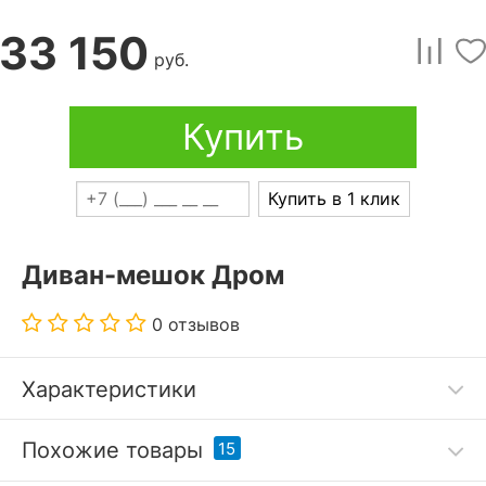
33 150
руб.
Купить
Купить в 1 клик
Диван-мешок Дром
0 отзывов
Характеристики
Дополнительные параметры:
Похожие товары
15
размер в разложенном виде 2000x1000x400 мм