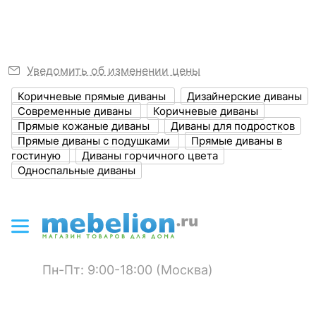
Ширина спального
1000
места, мм
?
Уведомить об изменении цены
Глубина, мм
1000
Кресло-трансформер
Диван-мешок Футон
Коричневые прямые диваны
Дизайнерские диваны
?
Винтаж
Высота, мм
800
Современные диваны
Коричневые диваны
Прямые кожаные диваны
Диваны для подростков
?
Объем упаковки,
18 600
48 600
р.
р.
0.8
Прямые диваны с подушками
Прямые диваны в
куб. м
гостиную
Диваны горчичного цвета
Односпальные диваны
ЦВЕТ И МАТЕРИАЛ
?
Цвет обивки
бежевый
?
Материал обивки
ткань
Пн-Пт: 9:00-18:00 (Москва)
?
Наполнитель
ППУ
?
Тип поверхности