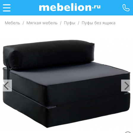
Мебель
/
Мягкая мебель
/
Пуфы
/
Пуфы без ящика