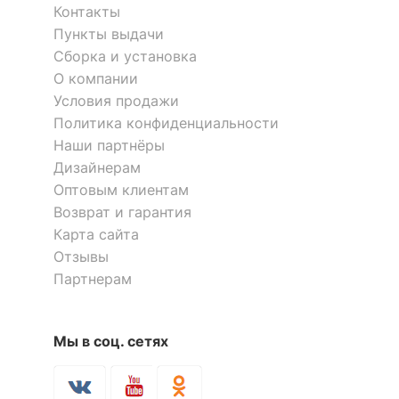
обивки
Контакты
Пункты выдачи
Пуф-трансформер Боб
Диван-мешок Диваныч
КОМПЛЕКТАЦИЯ
Сборка и установка
О компании
5 400
8 900
р.
р.
Количество ящиков
нет
Условия продажи
Политика конфиденциальности
ОСОБЕННОСТИ ПРИМЕНЕНИЯ
Наши партнёры
Дизайнерам
Рекомендуемые
Гостиная, Прихожая,
Оптовым клиентам
помещения
Спальня
Возврат и гарантия
Карта сайта
Масса брутто, кг
11.6
Отзывы
Партнерам
Скрыть
Мы в соц. сетях
Пуф Трансформер
Пуф-трансформер Клик
10 861
5 757
р.
р.