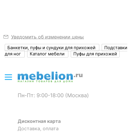
?
Ширина, мм
1000
Ширина спального
1000
места, мм
Уведомить об изменении цены
?
Высота, мм
400
Пуф-трансформер Самурай
Пуф-трансформер Пэк
Банкетки, пуфы и сундуки для прихожей
Подставки
?
Объем упаковки,
для ног
Каталог мебели
Пуфы для прихожей
0.6
куб. м
14 750
7 950
р.
р.
ЦВЕТ И МАТЕРИАЛ
?
Цвет обивки
черный
Пн-Пт: 9:00-18:00 (Москва)
?
Материал обивки
полиэстер, хлопок
?
Наполнитель
ППУ
Дисконтная карта
?
Тип поверхности
Доставка, оплата
матовый