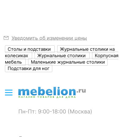
Материал
ЛДСП Е1
Шкаф платяной Oskar 2D
Стеллаж-колонка Oskar
столешницы
1 отзыв
?
Материал корпуса
ЛДСП Е1, ЛМДФ
33 845
р.
7 362
р.
30 799
6 699
р.
р.
Уведомить об изменении цены
?
Тип поверхности
матовый
Стол журнальный
Стол журнальный
столешницы
Столы и подставки
Журнальные столики на
Мебелайн-3
Мебелеф-2
колесиках
Журнальные столики
Корпусная
1 отзыв
Скрыть
?
Тип поверхности
мебель
Маленькие журнальные столики
матовый
корпуса
Подставки для ног
3 510
8 450
р.
р.
КОМПЛЕКТАЦИЯ
Компоненты,
входящие в
колесики
Пн-Пт: 9:00-18:00 (Москва)
комплект
ОСОБЕННОСТИ ПРИМЕНЕНИЯ