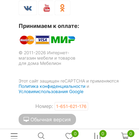
Стол журнальный Домино
Стол журнальный
СЖ-1
Мебелайн-5
1 отзыв
2 отзыва
Принимаем к оплате:
8 547
5 915
р.
р.
© 2011-2026 Интернет-
-11 %
магазин мебели и товаров
для дома Мебелион
Этот сайт защищен reCAPTCHA и применяются
Политика конфиденциальности
и
Условияиспользования Google
Номер:
1-651-621-176
Обычная версия
Стол журнальный Ассоль
Стол журнальный Оливия L
АС-17
0
0
0
10 561
р.