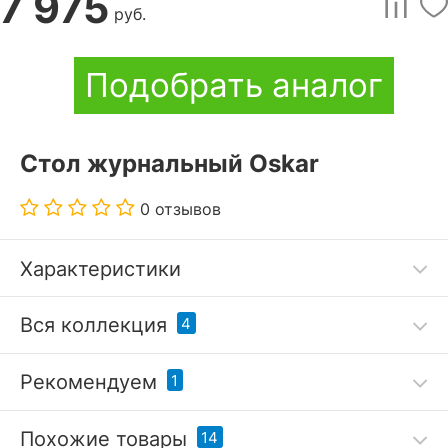
7 975
руб.
Подобрать аналог
Стол журнальный Oskar
0 отзывов
Характеристики
Код товара
2907317
Вся коллекция
4
Артикул
ANR_644213
-10 %
-13 %
Рекомендуем
1
Бренд
Анрекс (Беларусь)
Похожие товары
14
?
Серия
Oskar