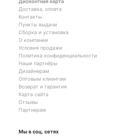
Дисконтная карта
Рекомендуемые
Гостиная, Кабинет, Офис
Доставка, оплата
помещения
Контакты
Пункты выдачи
Масса нетто, кг
18.68
Стол журнальный Индиана
Стол журнальный Домино
JLAW 120
Нельсон СЖ-2
Сборка и установка
1 отзыв
Масса брутто, кг
20.76
О компании
Условия продажи
6 690
6 501
р.
р.
Политика конфиденциальности
Скрыть
Наши партнёры
Дизайнерам
Оптовым клиентам
Возврат и гарантия
Карта сайта
Отзывы
Партнерам
Мы в соц. сетях