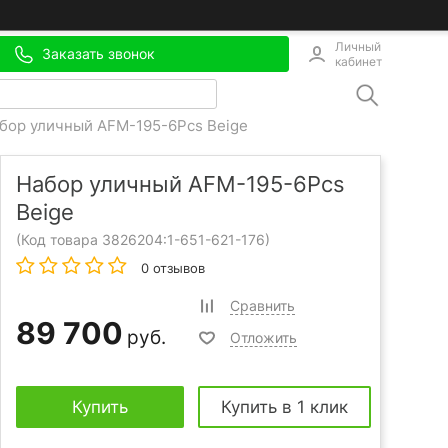
Личный
Заказать звонок
кабинет
бор уличный AFM-195-6Pcs Beige
Набор уличный AFM-195-6Pcs
Beige
(Код товара 3826204:
1-651-621-176
)
0 отзывов
Сравнить
89 700
руб.
Отложить
Купить
Купить в 1 клик