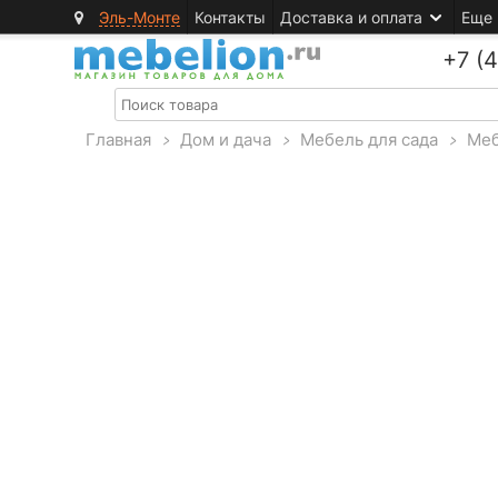
Эль-Монте
Контакты
Доставка и оплата
Еще
+7 (
Главная
>
Дом и дача
>
Мебель для сада
>
Меб