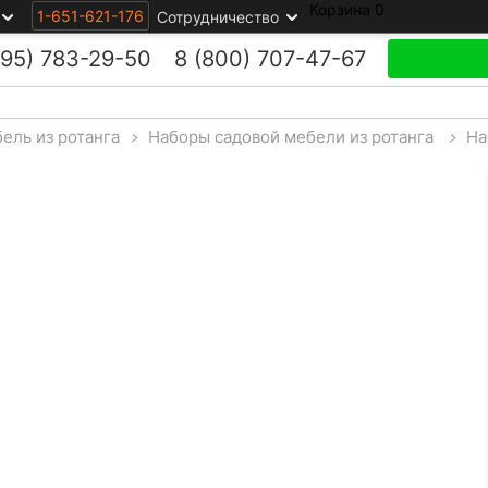
Корзина
0
1-651-621-176
Сотрудничество
495)
783-29-50
8 (800)
707-47-67
ель из ротанга
>
Наборы садовой мебели из ротанга
>
На