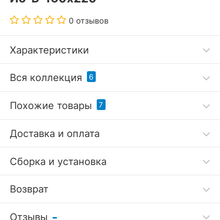
0 отзывов
Характеристики
Дополнительные параметры:
Вся коллекция
6
стирка при 30 °С
Похожие товары
7
Код товара
3303762
Доставка и оплата
Артикул
SDM_4627165489172
Сборка и установка
Бренд
Sofi De MarkO (Россия)
?
Серия
Иоланта
Возврат
Покрывало с наволочками
Покрывало с наволочками
Размеры
160x220 см
Отзывы
полутораспальное Иоланта
евростандарт Иоланта