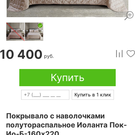
10 400
руб.
Купить
Купить в 1 клик
Покрывало с наволочками
полутораспальное Иоланта Пок-
Ио-Б-160х220