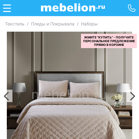
Текстиль
/
Пледы и Покрывала
/
Наборы