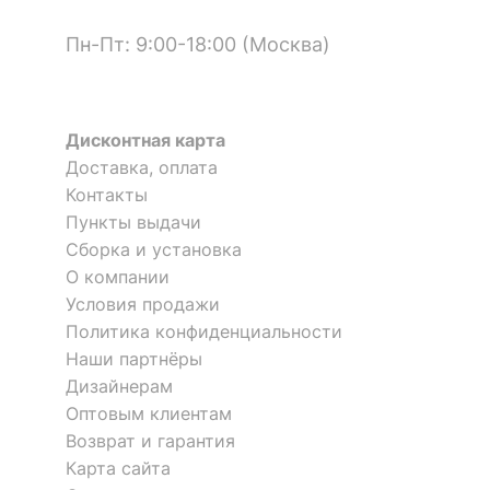
12 300
12 300
р.
р.
Пн-Пт: 9:00-18:00 (Москва)
Дисконтная карта
Доставка, оплата
Контакты
Пункты выдачи
Сборка и установка
Покрывало с наволочками
Покрывало с наволочками
О компании
евростандарт Иоланта
евростандарт Иоланта
Условия продажи
Политика конфиденциальности
Покрывало с наволочками
Покрывало с наволочками
16 800
16 800
р.
р.
евростандарт Ноэль
евростандарт Иоланта
Наши партнёры
Дизайнерам
17 900
16 800
р.
р.
Оптовым клиентам
Скрыть
Возврат и гарантия
Карта сайта