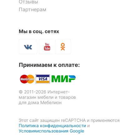
Отзывы
Партнерам
Мы в соц. сетях
Принимаем к оплате:
Покрывало с наволочками
полутораспальное Арабеска
5 900
р.
© 2011-2026 Интернет-
магазин мебели и товаров
для дома Мебелион
Скрыть
Этот сайт защищен reCAPTCHA и применяются
Политика конфиденциальности
и
Условияиспользования Google