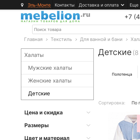
Эль-Монте
Контакты
Доставка и оплата
Еще
+7 (
Главная
>
Текстиль
>
Для ванной и бани
>
Хал
Детские
(8
Халаты
Мужские халаты
Полотенца
Женские халаты
Детские
Сортировка:
По 
Цена и скидка
Размеры
Цвет и материал