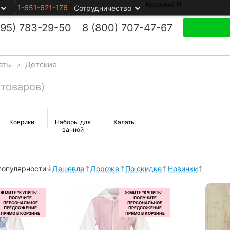
Корзина
0
1-651-621-176
Сотрудничество
495)
783-29-50
8 (800)
707-47-67
аты
>
Детские
 товаров)
Коврики
Наборы для
Халаты
ванной
популярности
Дешевле
Дороже
По скидке
Новинки