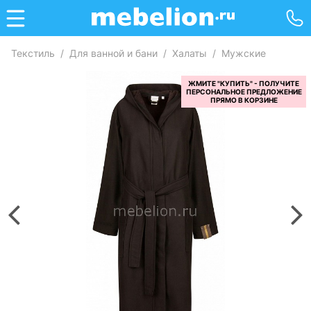
Текстиль
/
Для ванной и бани
/
Халаты
/
Мужские