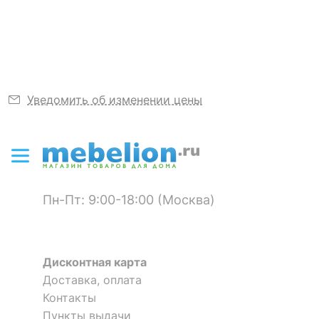
Узнать подробнее
?
Тип ткани
махра
Вид крепления
на завязках
Цвет
черный
Уведомить об изменении цены
Тип отделки
кант
Упаковка
сумка текстильная
Скрыть
Пн-Пт: 9:00-18:00 (Москва)
Дисконтная карта
Доставка, оплата
Контакты
Пункты выдачи