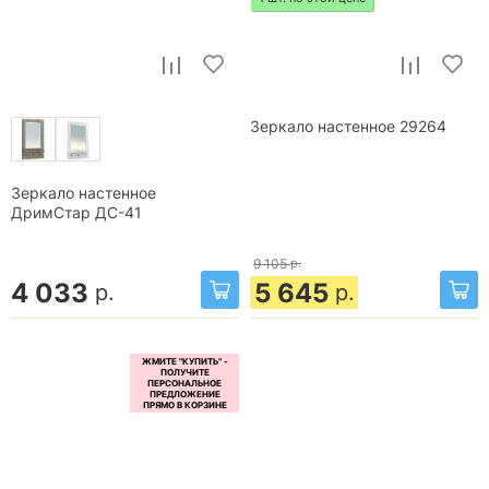
Зеркало настенное 29264
Зеркало настенное
ДримСтар ДС-41
9 105
р.
4 033
5 645
р.
р.