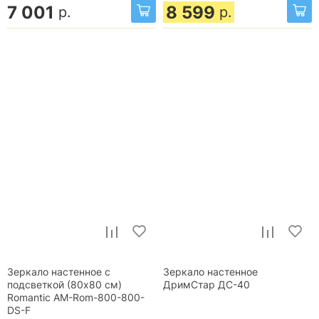
7 001
8 599
р.
р.
Зеркало настенное с
Зеркало настенное
подсветкой (80x80 см)
ДримСтар ДС-40
Romantic AM-Rom-800-800-
DS-F