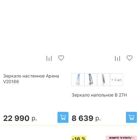
Зеркало настенное Арена
+ 2 шт.
V20166
Зеркало напольное В 27Н
22 990
8 639
р.
р.
-16 %