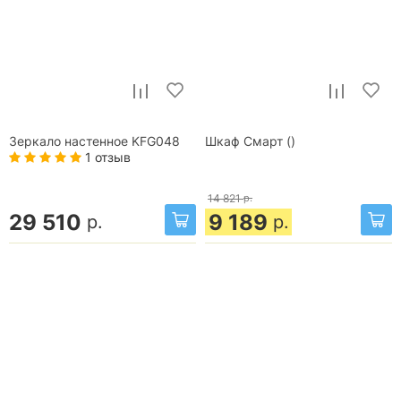
Зеркало настенное KFG048
Шкаф Смарт ()
1 отзыв
14 821
р.
29 510
9 189
р.
р.