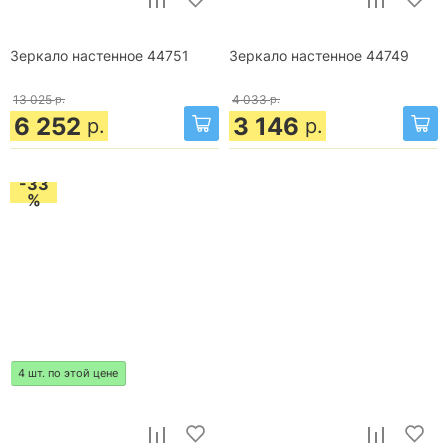
Зеркало настенное 44751
Зеркало настенное 44749
13 025
р.
4 033
р.
6 252
3 146
р.
р.
-33
%
4 шт. по этой цене