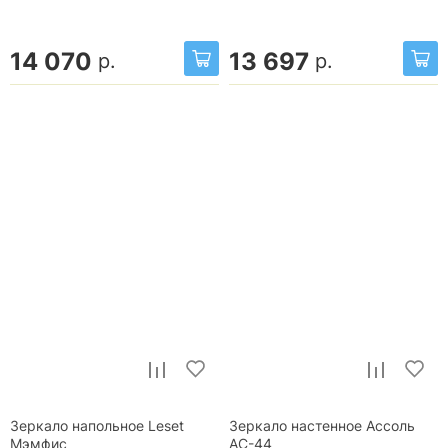
14 070
13 697
р.
р.
Зеркало напольное Leset
Зеркало настенное Ассоль
Мэмфис
АС-44