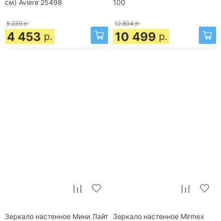
см) Aviere 25498
100
5 239
р.
12 804
р.
4 453
10 499
р.
р.
Зеркало настенное Мини Лайт
Зеркало настенное Mirmex