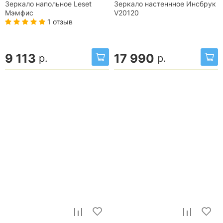
Зеркало напольное Leset
Зеркало настеннное Инсбрук
Мэмфис
V20120
1 отзыв
9 113
17 990
р.
р.