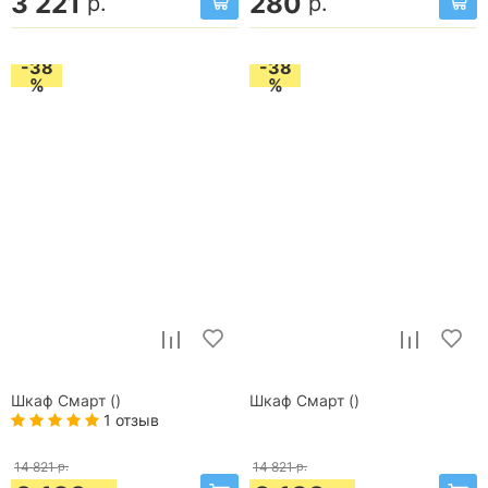
3 221
280
р.
р.
-38
-38
%
%
Шкаф Смарт ()
Шкаф Смарт ()
1 отзыв
14 821
р.
14 821
р.