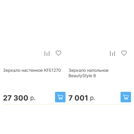
Зеркало настенное KFE1270
Зеркало напольное
BeautyStyle 8
27 300
7 001
р.
р.