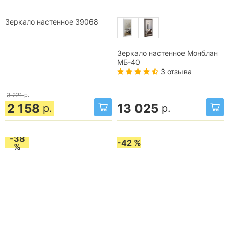
Зеркало настенное 39068
Зеркало настенное Монблан
МБ-40
3 отзыва
3 221
р.
2 158
13 025
р.
р.
-38
-42 %
%