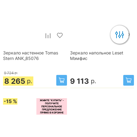
Зеркало настенное Tomas
Зеркало напольное Leset
Stern ANK_85076
Мэмфис
9 724
р.
8 265
9 113
р.
р.
-15 %