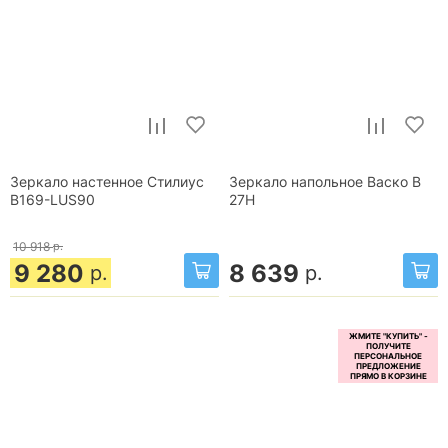
Зеркало настенное Стилиус
Зеркало напольное Васко В
B169-LUS90
27Н
10 918
р.
9 280
8 639
р.
р.