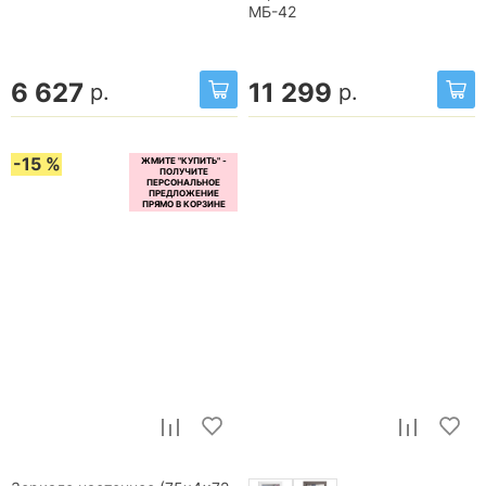
МБ-42
6 627
11 299
р.
р.
-15 %