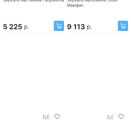
Мэмфис
5 225
9 113
р.
р.