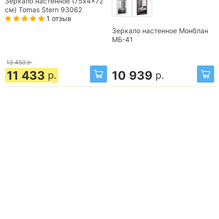
Зеркало настенное (75x4x72
см) Tomas Stern 93062
1 отзыв
Зеркало настенное Монблан
МБ-41
13 450
р.
11 433
10 939
р.
р.