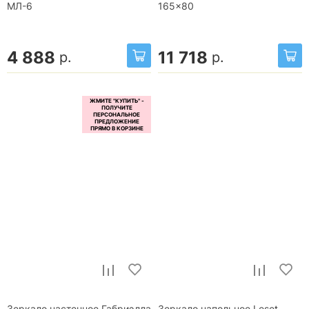
МЛ-6
165x80
4 888
11 718
р.
р.
Зеркало настенное Габриэлла
Зеркало напольное Leset