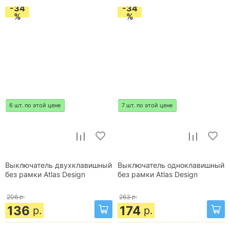
-34
-34
%
%
6 шт. по этой цене
7 шт. по этой цене
Выключатель двухклавишный
Выключатель одноклавишный
без рамки Atlas Design
без рамки Atlas Design
206
р.
263
р.
136
174
р.
р.