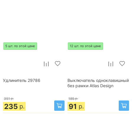
5 шт. по этой цене
12 шт. по этой цене
Удлинитель 29786
Выключатель одноклавишный
без рамки Atlas Design
351
р.
185
р.
235
91
р.
р.