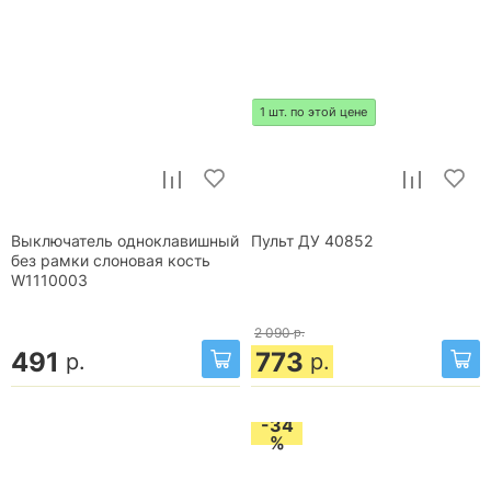
1 шт. по этой цене
Выключатель одноклавишный
Пульт ДУ 40852
без рамки слоновая кость
W1110003
2 090
р.
491
773
р.
р.
-34
%