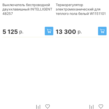
Выключатель беспроводной
Терморегулятор
двухклавишный INTELLIGENT
электромеханический для
48257
теплого пола белый W1151101
5 125
13 300
р.
р.