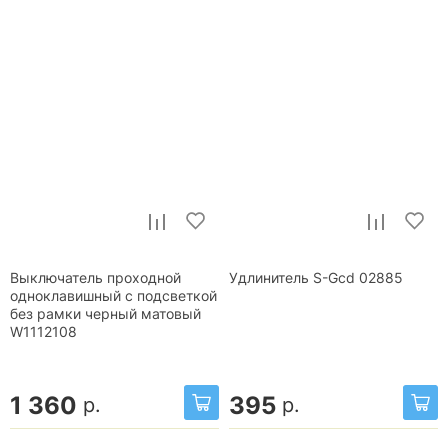
Выключатель проходной
Удлинитель S-Gcd 02885
одноклавишный с подсветкой
без рамки черный матовый
W1112108
1 360
395
р.
р.