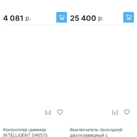
4 081
25 400
р.
р.
Контроллер-диммер
Выключатель проходной
INTELLIGENT 046515
двухклавишный с