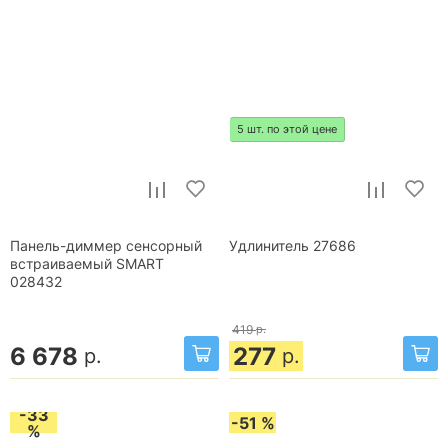
5 шт. по этой цене
Панель-диммер сенсорный
Удлинитель 27686
встраиваемый SMART
028432
419
р.
6 678
277
р.
р.
-33
-51 %
%