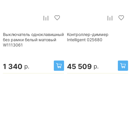
Выключатель одноклавишный
Контроллер-диммер
без рамки белый матовый
Intelligent 025680
W1113061
1 340
45 509
р.
р.