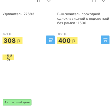
Удлинитель 27683
Выключатель проходной
одноклавишный с подсветкой
без рамки 11536
571
р.
888
р.
308
400
р.
р.
-60
%
4 шт. по этой цене