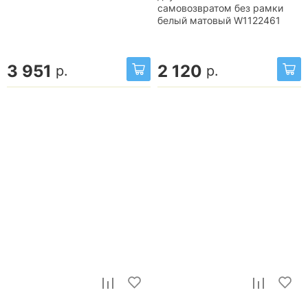
самовозвратом без рамки
белый матовый W1122461
3 951
2 120
р.
р.