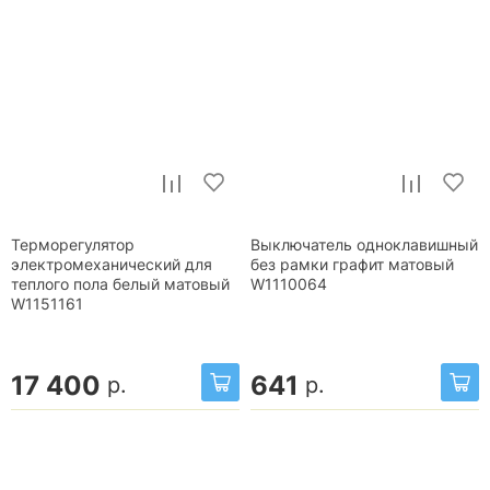
Терморегулятор
Выключатель одноклавишный
электромеханический для
без рамки графит матовый
теплого пола белый матовый
W1110064
W1151161
17 400
641
р.
р.