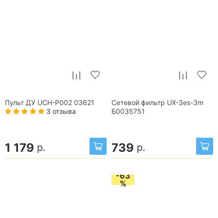
Пульт ДУ UCH-P002 03621
Сетевой фильтр UX-3es-3m
3 отзыва
Б0035751
1 179
739
р.
р.
-63
%