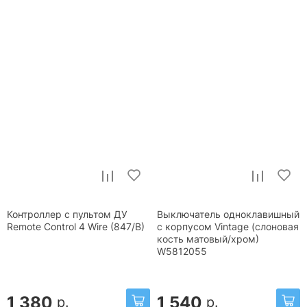
Контроллер с пультом ДУ
Выключатель одноклавишный
Remote Control 4 Wire (847/B)
с корпусом Vintage (слоновая
кость матовый/хром)
W5812055
1 380
1 540
р.
р.