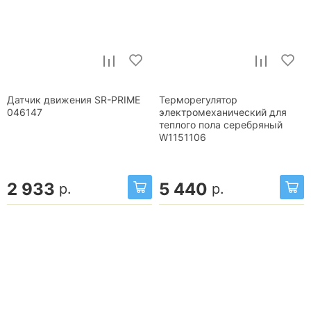
Датчик движения SR-PRIME
Терморегулятор
046147
электромеханический для
теплого пола серебряный
W1151106
2 933
5 440
р.
р.