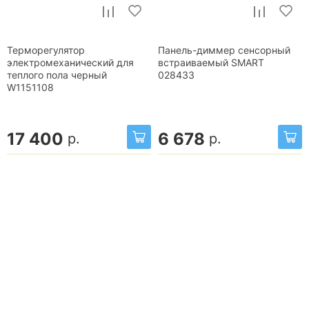
Терморегулятор
Панель-диммер сенсорный
электромеханический для
встраиваемый SMART
теплого пола черный
028433
W1151108
17 400
6 678
р.
р.