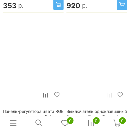
353
920
р.
р.
Панель-регулятора цвета RGB
Выключатель одноклавишный
роторная накладная Rotary
без рамки Ретро (бронза)
0
0
0
025137
W5712012