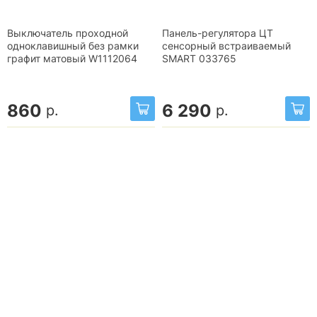
Выключатель проходной
Панель-регулятора ЦТ
одноклавишный без рамки
сенсорный встраиваемый
графит матовый W1112064
SMART 033765
860
6 290
р.
р.