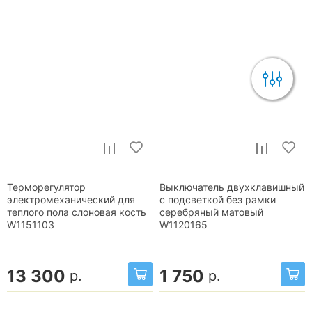
Терморегулятор
Выключатель двухклавишный
электромеханический для
с подсветкой без рамки
теплого пола слоновая кость
серебряный матовый
W1151103
W1120165
13 300
1 750
р.
р.