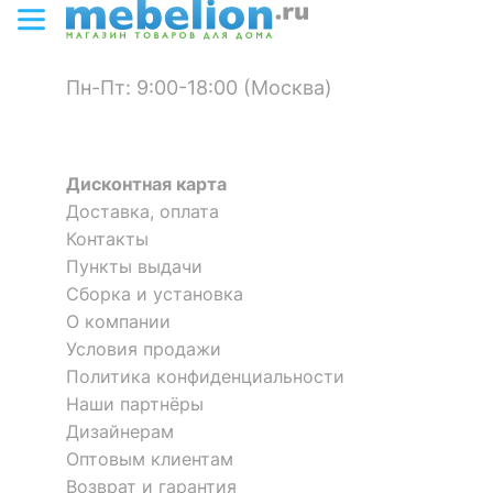
4 224
5 799
р.
р.
?
Материал корпуса
массив бука, МДФ
Материал покрытия
лак
Пн-Пт: 9:00-18:00 (Москва)
корпуса
?
Тип поверхности
матовый
корпуса
Дисконтная карта
Доставка, оплата
ОСОБЕННОСТИ ПРИМЕНЕНИЯ
Зеркало настенное Селена
Зеркало настенное Селена
Контакты
Пункты выдачи
Рекомендуемые
Прихожая
5 879
5 879
р.
р.
Сборка и установка
помещения
О компании
Зеркало настенное Селена
Зеркало настенное ШП-01.4
Форма
прямоугольная
Условия продажи
Скрыть
Политика конфиденциальности
5 429
4 224
р.
р.
Наши партнёры
Скрыть
Дизайнерам
Оптовым клиентам
Возврат и гарантия