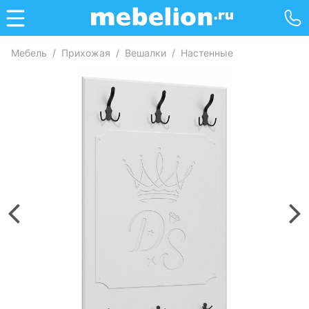
Мебель
/
Прихожая
/
Вешалки
/
Настенные