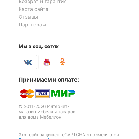
Возврат и гарантия
Карта сайта
Отзывы
Партнерам
Тумба ДримСтар ДС-13
Тумбочка ДримСтар ДС-14
Мы в соц. сетях
40 203
10 207
р.
р.
Стеллаж для обуви
Вешалка настенная
Принимаем к оплате:
ДримСтар ДС-20
ДримСтар ДС-31
1 отзыв
16 418
8 220
р.
р.
© 2011-2026 Интернет-
магазин мебели и товаров
для дома Мебелион
Этот сайт защищен reCAPTCHA и применяются