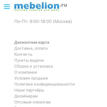
?
Материал корпуса
МДФ
8 826
10 885
р.
р.
?
Тип поверхности
матовый
корпуса
Пн-Пт: 9:00-18:00 (Москва)
ОСОБЕННОСТИ ПРИМЕНЕНИЯ
Рекомендуемые
Дисконтная карта
Прихожая
помещения
Доставка, оплата
Комод ДримСтар ДС-11
Комод ДримСтар ДС-12
Контакты
2 отзыва
1 отзыв
Пункты выдачи
Скрыть
Сборка и установка
27 117
30 020
р.
р.
О компании
Вешалка настенная Мишель
Вешалка настенная Монблан
Условия продажи
950
МБ-50
2 отзыва
Политика конфиденциальности
Наши партнёры
9 912
13 214
Дизайнерам
р.
р.
Оптовым клиентам