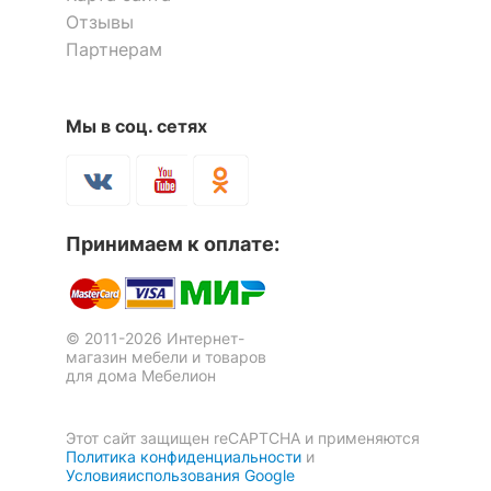
Отзывы
Партнерам
Мы в соц. сетях
Тумба под ТВ Тифани
Тумба под ТВ Лофт RTV1D1S
2 отзыва
СТЛ.305.13
1 отзыв
13 048
р.
12 960
11 091
р.
р.
Принимаем к оплате:
-30
%
© 2011-2026 Интернет-
магазин мебели и товаров
для дома Мебелион
Этот сайт защищен reCAPTCHA и применяются
Политика конфиденциальности
и
Условияиспользования Google