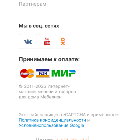
12.08.2022 13:10:43
Партнерам
Рекомендуемые
Маргарита Богатова
Прихожая
помещения
Мы в соц. сетях
Достоинства:
Внешний вид, удобство,
Скрыть
компактность
Недостатки:
Не обнаружено
Коментарий:
Чудесная обувница, компактная и
вместительная. Прекрасно вписалась в прихожую.
Принимаем к оплате:
Элегантная и изящная. Занимает немного места,
внутри большие удобные полки. Стильная ручка,
роскошный цвет. Сверху - подушечка, удобно
сажать ребёночка, чтобы обувать.
© 2011-2026 Интернет-
магазин мебели и товаров
для дома Мебелион
Этот сайт защищен reCAPTCHA и применяются
Политика конфиденциальности
и
Условияиспользования Google