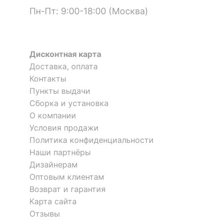
Я рекомендую данный товар
Пн-Пт: 9:00-18:00 (Москва)
Коментарий:
Хорошее соотношение цена/качество,
?
Материал обивки
экокожа
стильный дизайн.
Оставить коментарий
?
Тип поверхности
матовый
фасада
Дисконтная карта
0
0
Доставка, оплата
?
Тип поверхности
матовый
Контакты
корпуса
17.04.2023 09:54:05
Пункты выдачи
?
Тип поверхности
Павел
Сборка и установка
полуматовый
обивки
О компании
Условия продажи
Я рекомендую данный товар
КОМПЛЕКТАЦИЯ
Политика конфиденциальности
Коментарий:
Отличная удобная тумба, без
Наши партнёры
недостатков. Все легко и просто.
Компоненты,
Дизайнерам
1 дверца, 1 полка для
Оставить коментарий
входящие в
обуви
Оптовым клиентам
комплект
Возврат и гарантия
0
0
Карта сайта
ОСОБЕННОСТИ ПРИМЕНЕНИЯ
Отзывы