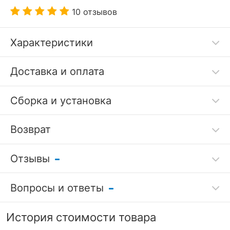
10 отзывов
Характеристики
Код товара
3008586
Доставка и оплата
Артикул
BTL_MS-1_shimoyast_109
Сборка и установка
Бренд
Бител (Россия)
Возврат
?
Серия
Обувница
Гарантия, месяцы
12
Отзывы
Гарантия
5
/ 10 отзывов
РАЗМЕРЫ
Вопросы и ответы
качества
?
Оставить отзыв
Ширина, мм
624
Задать вопрос
7 дней
История стоимости товара
?