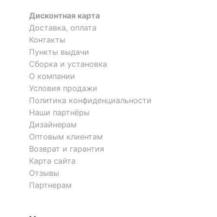
?
Материал обивки
экокожа
Оставить коментарий
Дисконтная карта
Доставка, оплата
?
Тип поверхности
0
0
матовый
фасада
Контакты
Пункты выдачи
?
Тип поверхности
17.04.2023 09:54:05
Сборка и установка
матовый
корпуса
Павел
О компании
Условия продажи
?
Тип поверхности
полуматовый
Политика конфиденциальности
обивки
Я рекомендую данный товар
Наши партнёры
Коментарий:
Отличная удобная тумба, без
Дизайнерам
недостатков. Все легко и просто.
КОМПЛЕКТАЦИЯ
Оптовым клиентам
Оставить коментарий
Возврат и гарантия
Компоненты,
1 дверца, 1 полка для
входящие в
Карта сайта
0
0
обуви
комплект
Отзывы
Партнерам
ОСОБЕННОСТИ ПРИМЕНЕНИЯ