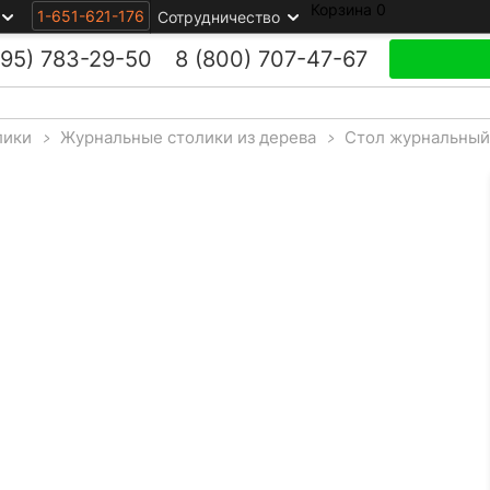
Корзина
0
1-651-621-176
Сотрудничество
495)
783-29-50
8 (800)
707-47-67
лики
>
Журнальные столики из дерева
>
Стол журнальный