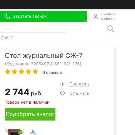
Личный
Заказать звонок
кабинет
 СЖ-7
Стол журнальный СЖ-7
(Код товара 3205497:
1-651-621-176
)
6 отзывов
Сравнить
2 744
руб.
Отложить
Товара нет в наличии
Подобрать аналог