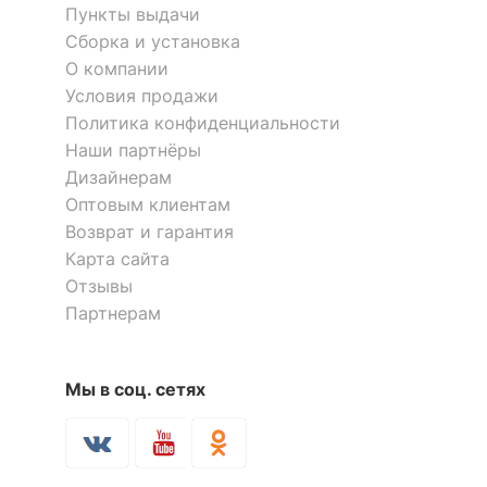
Пункты выдачи
Сборка и установка
?
Материал корпуса
ЛДСП Е1
О компании
Материал кромки
ПВХ
Условия продажи
Политика конфиденциальности
?
Тип поверхности
матовый
Наши партнёры
столешницы
Дизайнерам
?
Оптовым клиентам
Тип поверхности
матовый
фасада
Возврат и гарантия
Карта сайта
?
Тип поверхности
матовый
Отзывы
корпуса
Партнерам
КОМПЛЕКТАЦИЯ
Мы в соц. сетях
Компоненты,
зеркало, 1 дверца,
входящие в
1 полка, 1 ящик
комплект
выдвижной