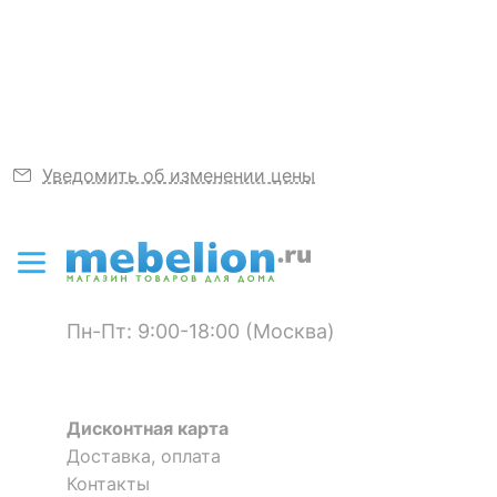
Длина, мм
786
Узнать подробнее
?
Ширина, мм
330
?
Высота, мм
1520
?
Объем упаковки,
0.051
куб. м
Уведомить об изменении цены
ЦВЕТ И МАТЕРИАЛ
Цвет столешницы
белый
?
Цвет фасада
белый
Пн-Пт: 9:00-18:00 (Москва)
?
Цвет корпуса
белый
Материал
Дисконтная карта
ЛДСП Е1
столешницы
Доставка, оплата
Контакты
?
Материал фасада
ЛДСП Е1