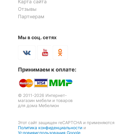
Карта сайта
Механизм
Бабочка
Отзывы
трансформации
Партнерам
Масса брутто, кг
23.00
Стол обеденный Bosco
Стол обеденный Bosco
Мы в соц. сетях
1 отзыв
1 отзыв
Скрыть
13 832
20 943
р.
р.
Принимаем к оплате:
© 2011-2026 Интернет-
магазин мебели и товаров
для дома Мебелион
Этот сайт защищен reCAPTCHA и применяются
Политика конфиденциальности
и
Условияиспользования Google