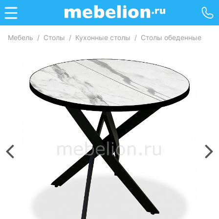
Мебель
/
Столы
/
Кухонные столы
/
Столы обеденные