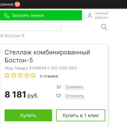
10
ранное
Личный
Заказать звонок
кабинет
й Бостон-5
Стеллаж комбинированный
Бостон-5
(Код товара 3149844:
1-321-035-297
)
0 отзывов
Сравнить
8 181
руб.
Отложить
Купить
Купить в 1 клик