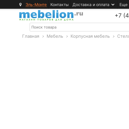
Эль-Монте
Контакты
Доставка и оплата
Еще
+7 (
Главная
>
Мебель
>
Корпусная мебель
>
Стел