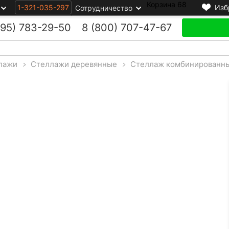
Корзина
68
1-321-035-297
Изб
Сотрудничество
495)
783-29-50
8 (800)
707-47-67
лажи
>
Стеллажи деревянные
>
Стеллаж комбинированны