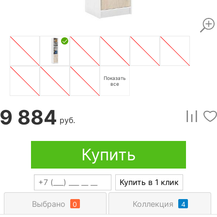
Показать
все
9 884
руб.
Купить
Купить в 1 клик
Выбрано
Коллекция
0
4