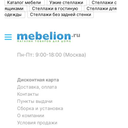
Каталог мебели
Узкие стеллажи
Стеллажи с
Бостон-6
Мика СТЛ.165.13
Масса брутто, кг
37.5
3 отзыва
ящиками
Стеллажи в гостиную
Стеллажи для
одежды
Стеллажи без задней стенки
ЦВЕТ И МАТЕРИАЛ
9 846
7 840
р.
р.
?
Цвет фасада
дуб сонома
?
Цвет корпуса
белый
Оставить коментарий
Пн-Пт: 9:00-18:00 (Москва)
?
Материал фасада
ЛДСП Е1
0
0
?
Материал корпуса
ЛДСП Е1
Дисконтная карта
?
Тип поверхности
Доставка, оплата
матовый
фасада
Контакты
Пункты выдачи
?
Тип поверхности
матовый
Стеллаж комбинированный
Стеллаж-колонка Тренд
Сборка и установка
корпуса
Бостон-5
О компании
Условия продажи
КОМПЛЕКТАЦИЯ
8 181
8 866
р.
р.