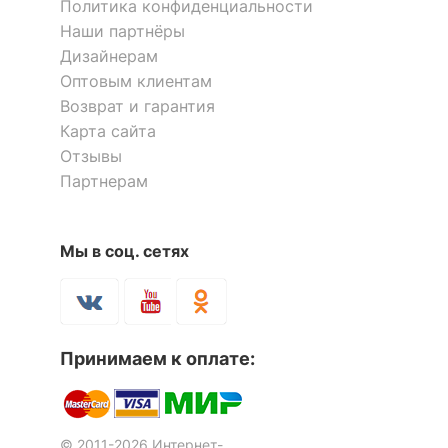
Политика конфиденциальности
Наши партнёры
Компоненты,
1 дверца, 2 ящика, 3
входящие в
Дизайнерам
полки
комплект
Оптовым клиентам
Возврат и гарантия
Количество ящиков
1
Карта сайта
Отзывы
ОСОБЕННОСТИ ПРИМЕНЕНИЯ
Партнерам
Рекомендуемые
Гостиная, Кабинет,
помещения
Офис, Прихожая,
Мы в соц. сетях
Спальня
Стеллаж комбинированный
Стеллаж комбинированный
Бостон-1
Мебелеф-2
Скрыть
2 отзыва
Принимаем к оплате:
5 851
11 895
р.
р.
© 2011-2026 Интернет-